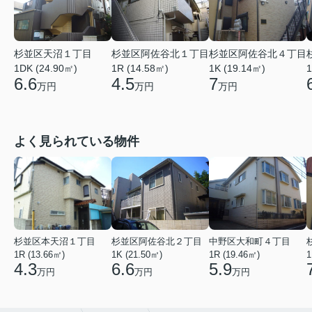
杉並区天沼１丁目
杉並区阿佐谷北１丁目
杉並区阿佐谷北４丁目
1DK (24.90㎡)
1R (14.58㎡)
1K (19.14㎡)
1
6.6
4.5
7
万円
万円
万円
よく見られている物件
杉並区本天沼１丁目
杉並区阿佐谷北２丁目
中野区大和町４丁目
1R (13.66㎡)
1K (21.50㎡)
1R (19.46㎡)
1
4.3
6.6
5.9
万円
万円
万円