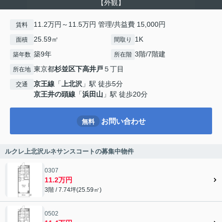
【外観】
11.2万円～11.5万円 管理/共益費 15,000円
賃料
25.59㎡
1K
面積
間取り
築9年
3階/7階建
築年数
所在階
東京都
杉並区
下高井戸
５丁目
所在地
京王線
「
上北沢
」駅 徒歩5分
交通
京王井の頭線
「
浜田山
」駅 徒歩20分
お問い合わせ
無料
ルクレ上北沢ルネサンスコートの募集中物件
0307
11.2万円
3階 / 7.74坪(25.59㎡)
0502