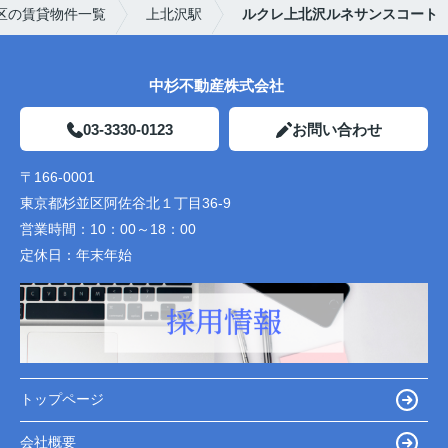
区の賃貸物件一覧
上北沢駅
ルクレ上北沢ルネサンスコート
中杉不動産株式会社
03-3330-0123
お問い合わせ
〒166-0001
東京都杉並区阿佐谷北１丁目36-9
営業時間：
10：00～18：00
定休日：
年末年始
トップページ
会社概要