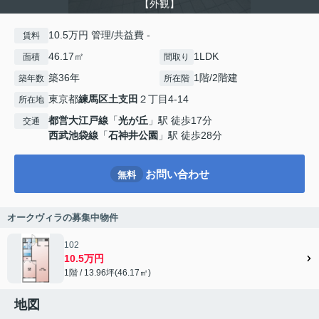
【外観】
10.5万円 管理/共益費 -
賃料
46.17㎡
1LDK
面積
間取り
築36年
1階/2階建
築年数
所在階
東京都
練馬区
土支田
２丁目4-14
所在地
都営大江戸線
「
光が丘
」駅 徒歩17分
交通
西武池袋線
「
石神井公園
」駅 徒歩28分
お問い合わせ
無料
オークヴィラの募集中物件
102
10.5万円
1階 / 13.96坪(46.17㎡)
地図