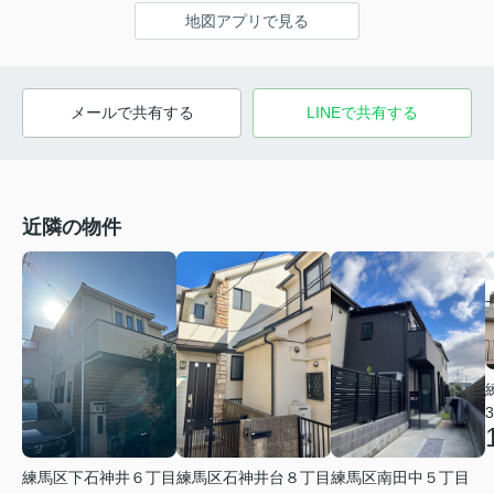
地図アプリで見る
メールで共有する
LINEで共有する
近隣の物件
3
練馬区下石神井６丁目
練馬区石神井台８丁目
練馬区南田中５丁目