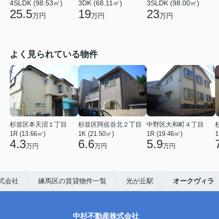
4SLDK (98.53㎡)
3DK (68.11㎡)
3SLDK (98.00㎡)
25.5
19
23
万円
万円
万円
よく見られている物件
杉並区本天沼１丁目
杉並区阿佐谷北２丁目
中野区大和町４丁目
1R (13.66㎡)
1K (21.50㎡)
1R (19.46㎡)
1
4.3
6.6
5.9
万円
万円
万円
式会社
練馬区の賃貸物件一覧
光が丘駅
オークヴィラ
中杉不動産株式会社