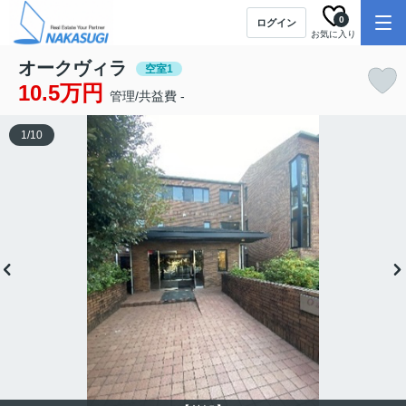
0
ログイン
お気に入り
オークヴィラ
空室1
10.5万円
管理/共益費 -
1
/
10