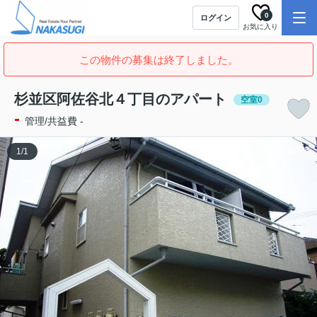
0
ログイン
お気に入り
この物件の募集は終了しました。
杉並区阿佐谷北４丁目のアパート
空室0
-
管理/共益費 -
1
/
1