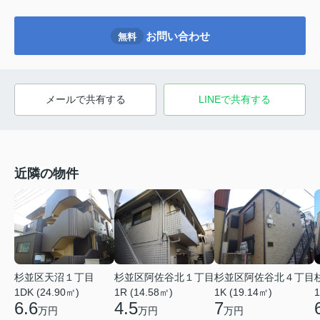
お問い合わせ
無料
メールで共有する
LINEで共有する
近隣の物件
杉並区天沼１丁目
杉並区阿佐谷北１丁目
杉並区阿佐谷北４丁目
1DK (24.90㎡)
1R (14.58㎡)
1K (19.14㎡)
1
6.6
4.5
7
万円
万円
万円