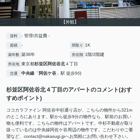
【外観】
- 管理/共益費 -
賃料
-
1K
面積
間取り
築38年
1階/2階建
築年数
所在階
東京都
杉並区
阿佐谷北
４丁目
所在地
中央線
「
阿佐ケ谷
」駅 徒歩9分
交通
杉並区阿佐谷北４丁目のアパートのコメント(おす
すめポイント)
ココカラファイン 阿佐谷中杉通り店が、こちらの物件から321m
のところにあります。駅から徒歩9分の物件なら、駅前のお買い
物も便利です。こちらの物件はアパートです。中杉不動産が取り
扱っているのは中央線阿佐ケ谷周辺の物件です。こだわりやご要
望など、contact@nakasugi.jpへお気軽にお問い合わせ下さい。