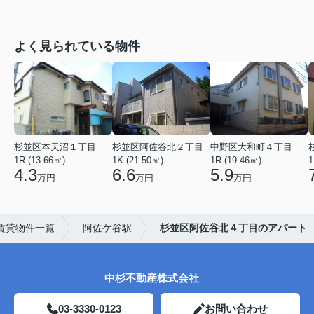
よく見られている物件
杉並区本天沼１丁目
杉並区阿佐谷北２丁目
中野区大和町４丁目
1R (13.66㎡)
1K (21.50㎡)
1R (19.46㎡)
1
4.3
6.6
5.9
万円
万円
万円
賃貸物件一覧
阿佐ケ谷駅
杉並区阿佐谷北４丁目のアパート
中杉不動産株式会社
03-3330-0123
お問い合わせ