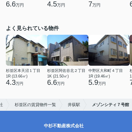
6.6
4.5
7
万円
万円
万円
よく見られている物件
杉並区本天沼１丁目
杉並区阿佐谷北２丁目
中野区大和町４丁目
1R (13.66㎡)
1K (21.50㎡)
1R (19.46㎡)
1
4.3
6.6
5.9
万円
万円
万円
社
杉並区の賃貸物件一覧
井荻駅
メゾンシティ７号館
中杉不動産株式会社