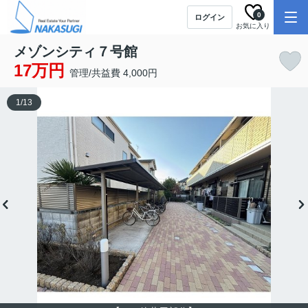
0
ログイン
お気に入り
メゾンシティ７号館
17万円
管理/共益費 4,000円
1
/
13