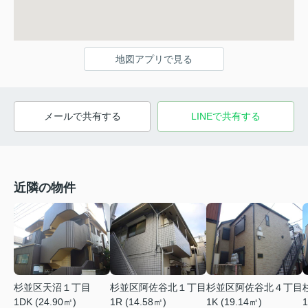
地図アプリで見る
メールで共有する
LINEで共有する
近隣の物件
杉並区天沼１丁目
杉並区阿佐谷北１丁目
杉並区阿佐谷北４丁目
1DK (24.90㎡)
1R (14.58㎡)
1K (19.14㎡)
1