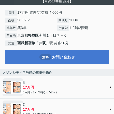
【その他共用部分】
17万円 管理/共益費 4,000円
賃料
58.52㎡
2LDK
面積
間取り
築3年
1-2階/2階建
築年数
所在階
東京都
杉並区
今川
１丁目７－６
所在地
西武新宿線
「
井荻
」駅 徒歩16分
交通
お問い合わせ
無料
メゾンシティ７号館の募集中物件
E
17万円
1-2階 / 17.70坪(58.52㎡)
D
17万円