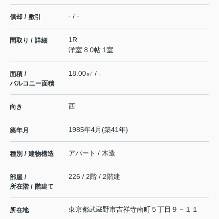
- / -
償却 / 敷引
1R
間取り / 詳細
洋室 8.0帖 1室
18.00㎡ / -
面積 /
バルコニー面積
西
向き
1985年4月(築41年)
築年月
アパート / 木造
種別 / 建物構造
226 / 2階 / 2階建
部屋 /
所在階 / 階建て
東京都
武蔵野市
吉祥寺南町
５丁目９－１１
所在地