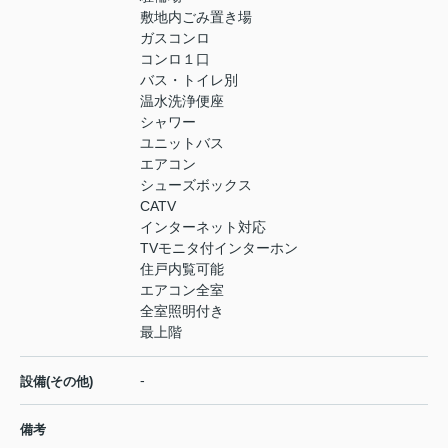
敷地内ごみ置き場
ガスコンロ
コンロ１口
バス・トイレ別
温水洗浄便座
シャワー
ユニットバス
エアコン
シューズボックス
CATV
インターネット対応
TVモニタ付インターホン
住戸内覧可能
エアコン全室
全室照明付き
最上階
-
設備(その他)
備考