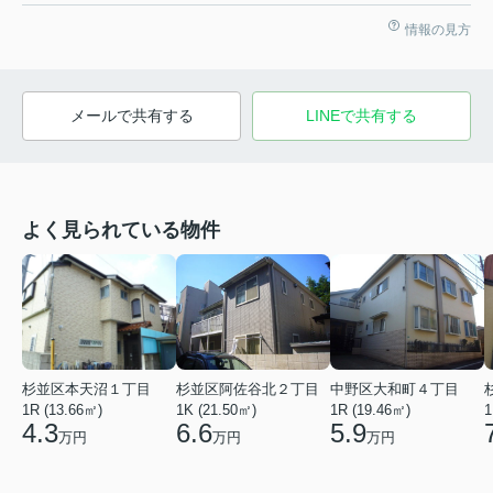
情報の見方
メールで共有する
LINEで共有する
よく見られている物件
杉並区本天沼１丁目
杉並区阿佐谷北２丁目
中野区大和町４丁目
1R (13.66㎡)
1K (21.50㎡)
1R (19.46㎡)
1
4.3
6.6
5.9
万円
万円
万円