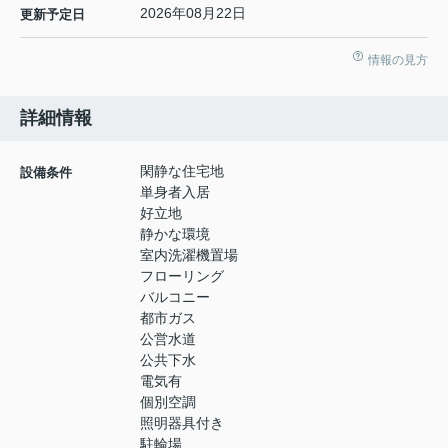
2026年08月22日
更新予定日
情報の見方
詳細情報
閑静な住宅地
設備条件
単身者入居
好立地
静かな環境
室内洗濯機置場
フローリング
バルコニー
都市ガス
公営水道
公共下水
電気有
個別空調
照明器具付き
駐輪場