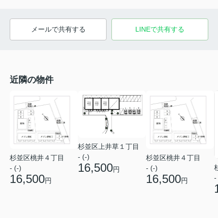
メールで共有する
LINEで共有する
近隣の物件
杉並区上井草１丁目
- (-)
杉並区桃井４丁目
杉並区桃井４丁目
16,500
- (-)
- (-)
円
16,500
16,500
-
円
円