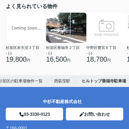
よく見られている物件
杉並区本天沼３丁目
杉並区善福寺２丁目
中野区鷺宮６丁目
- (-)
- (-)
- (-)
- 
19,800
16,500
18,700
円
円
円
杉並区の駐車場物件一覧
西荻窪駅
ヒルトップ善福寺駐車場
中杉不動産株式会社
03-3330-0123
お問い合わせ
〒166-0001