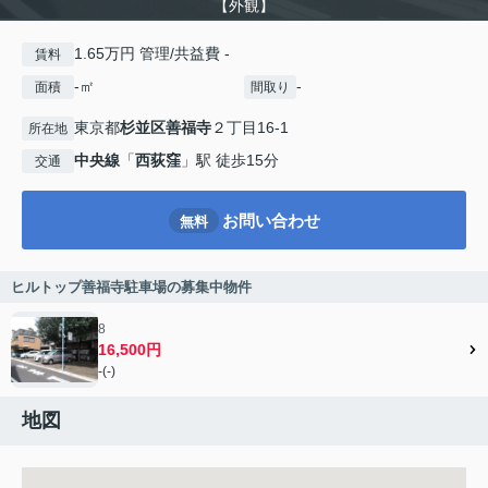
【外観】
1.65万円 管理/共益費 -
賃料
-㎡
-
面積
間取り
東京都
杉並区
善福寺
２丁目16-1
所在地
中央線
「
西荻窪
」駅 徒歩15分
交通
お問い合わせ
無料
ヒルトップ善福寺駐車場の募集中物件
8
16,500円
-(-)
地図