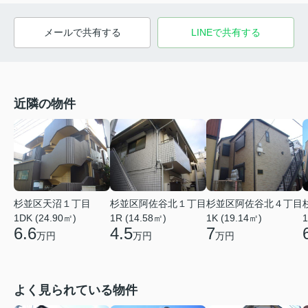
メールで共有する
LINEで共有する
近隣の物件
杉並区天沼１丁目
杉並区阿佐谷北１丁目
杉並区阿佐谷北４丁目
1DK (24.90㎡)
1R (14.58㎡)
1K (19.14㎡)
1
6.6
4.5
7
万円
万円
万円
よく見られている物件