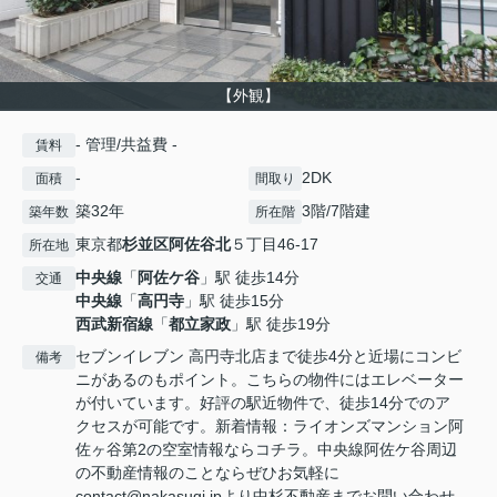
【外観】
- 管理/共益費 -
賃料
-
2DK
面積
間取り
築32年
3階/7階建
築年数
所在階
東京都
杉並区
阿佐谷北
５丁目46-17
所在地
中央線
「
阿佐ケ谷
」駅 徒歩14分
交通
中央線
「
高円寺
」駅 徒歩15分
西武新宿線
「
都立家政
」駅 徒歩19分
セブンイレブン 高円寺北店まで徒歩4分と近場にコンビ
備考
ニがあるのもポイント。こちらの物件にはエレベーター
が付いています。好評の駅近物件で、徒歩14分でのア
クセスが可能です。新着情報：ライオンズマンション阿
佐ヶ谷第2の空室情報ならコチラ。中央線阿佐ケ谷周辺
の不動産情報のことならぜひお気軽に
contact@nakasugi.jpより中杉不動産までお問い合わせ