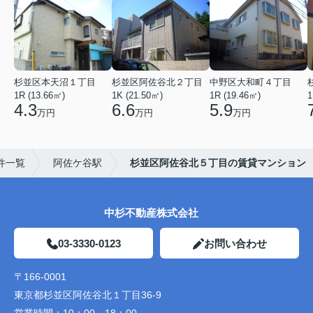
杉並区本天沼１丁目
杉並区阿佐谷北２丁目
中野区大和町４丁目
1R (13.66㎡)
1K (21.50㎡)
1R (19.46㎡)
1
4.3
6.6
5.9
万円
万円
万円
件一覧
阿佐ケ谷駅
杉並区阿佐谷北５丁目の賃貸マンション
中杉不動産株式会社
03-3330-0123
お問い合わせ
〒166-0001
東京都杉並区阿佐谷北１丁目36-9