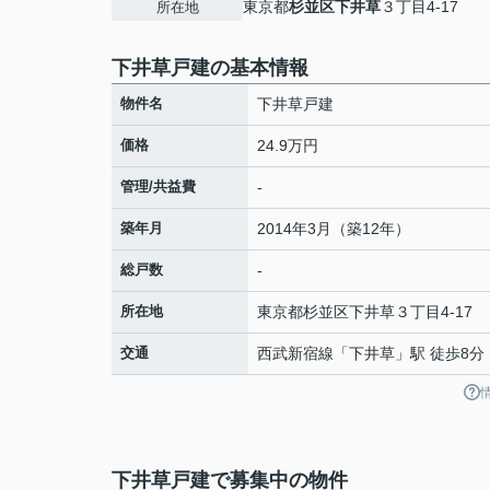
東京都
杉並区
下井草
３丁目4-17
所在地
下井草戸建の基本情報
物件名
下井草戸建
価格
24.9万円
管理/共益費
-
築年月
2014年3月（築12年）
総戸数
-
所在地
東京都
杉並区
下井草
３丁目4-17
交通
西武新宿線
「
下井草
」駅 徒歩8分
下井草戸建で募集中の物件