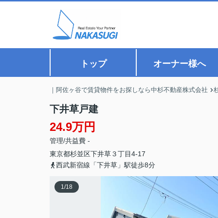
トップ
オーナー様へ
｜阿佐ヶ谷で賃貸物件をお探しなら中杉不動産株式会社
下井草戸建
24.9万円
管理/共益費 -
東京都
杉並区
下井草
３丁目4-17
西武新宿線「下井草」駅徒歩8分
1
/
18