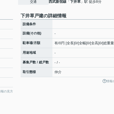
西武新宿線
「
下井草
」駅 徒歩8分
交通
下井草戸建の詳細情報
設備条件
設備(その他)
-
駐車場/月額
有/0円 [全長]0/[全幅]0/[全高]0/[総重量
用途地域
-
募集戸数 / 総戸数
- / -
取引態様
仲介
情報
情報の見方