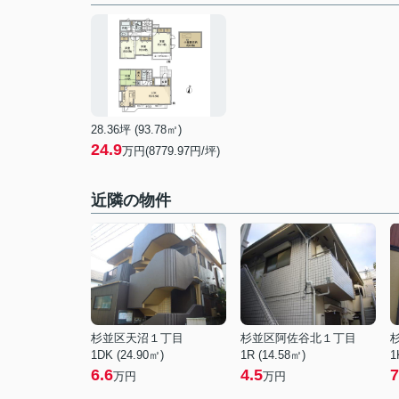
28.36坪 (93.78㎡)
24.9
万円(8779.97円/坪)
近隣の物件
杉並区天沼１丁目
杉並区阿佐谷北１丁目
1DK (24.90㎡)
1R (14.58㎡)
1
6.6
4.5
7
万円
万円