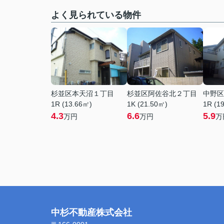
よく見られている物件
杉並区本天沼１丁目
杉並区阿佐谷北２丁目
中野区
1R (13.66㎡)
1K (21.50㎡)
1R (1
4.3
6.6
5.9
万円
万円
万
中杉不動産株式会社