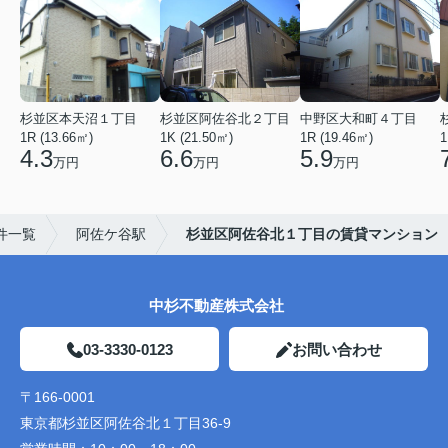
杉並区本天沼１丁目
杉並区阿佐谷北２丁目
中野区大和町４丁目
1R (13.66㎡)
1K (21.50㎡)
1R (19.46㎡)
1
4.3
6.6
5.9
万円
万円
万円
件一覧
阿佐ケ谷駅
杉並区阿佐谷北１丁目の賃貸マンション
中杉不動産株式会社
03-3330-0123
お問い合わせ
〒166-0001
東京都杉並区阿佐谷北１丁目36-9