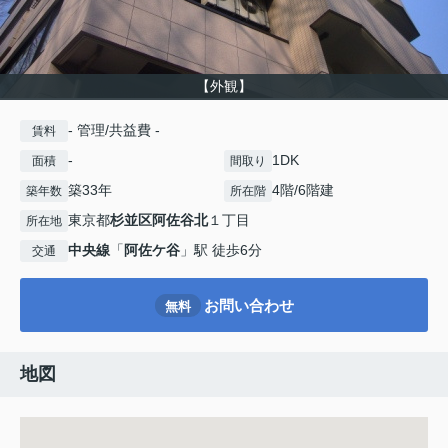
【外観】
- 管理/共益費 -
賃料
-
1DK
面積
間取り
築33年
4階/6階建
築年数
所在階
東京都
杉並区
阿佐谷北
１丁目
所在地
中央線
「
阿佐ケ谷
」駅 徒歩6分
交通
お問い合わせ
無料
地図