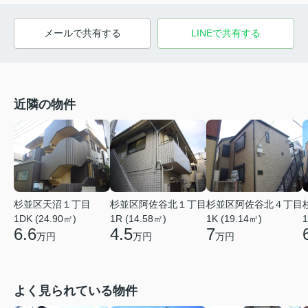
メールで共有する
LINEで共有する
近隣の物件
杉並区天沼１丁目
杉並区阿佐谷北１丁目
杉並区阿佐谷北４丁目
1DK (24.90㎡)
1R (14.58㎡)
1K (19.14㎡)
1
6.6
4.5
7
万円
万円
万円
よく見られている物件