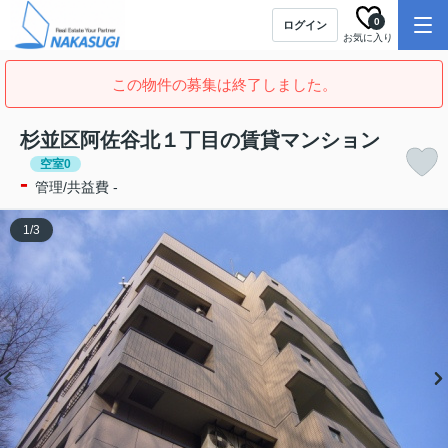
0
ログイン
お気に入り
この物件の募集は終了しました。
杉並区阿佐谷北１丁目の賃貸マンション
空室0
-
管理/共益費 -
1
/
3