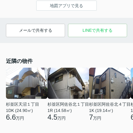
地図アプリで見る
メールで共有する
LINEで共有する
近隣の物件
杉並区天沼１丁目
杉並区阿佐谷北１丁目
杉並区阿佐谷北４丁目
1DK (24.90㎡)
1R (14.58㎡)
1K (19.14㎡)
1
6.6
4.5
7
万円
万円
万円