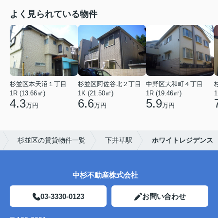
よく見られている物件
杉並区本天沼１丁目
杉並区阿佐谷北２丁目
中野区大和町４丁目
1R (13.66㎡)
1K (21.50㎡)
1R (19.46㎡)
1
4.3
6.6
5.9
万円
万円
万円
杉並区の賃貸物件一覧
下井草駅
ホワイトレジデンス
中杉不動産株式会社
03-3330-0123
お問い合わせ