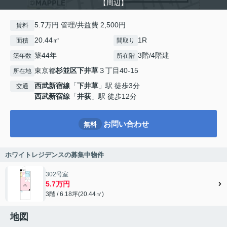
【周辺】
5.7万円 管理/共益費 2,500円
賃料
20.44㎡
1R
面積
間取り
築44年
3階/4階建
築年数
所在階
東京都
杉並区
下井草
３丁目40-15
所在地
西武新宿線
「
下井草
」駅 徒歩3分
交通
西武新宿線
「
井荻
」駅 徒歩12分
お問い合わせ
無料
ホワイトレジデンスの募集中物件
302号室
5.7万円
3階 / 6.18坪(20.44㎡)
地図