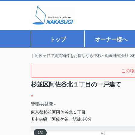
トップ
オーナー様へ
｜阿佐ヶ谷で賃貸物件をお探しなら中杉不動産株式会社
この物
杉並区阿佐谷北１丁目の一戸建て
-
管理/共益費 -
東京都
杉並区
阿佐谷北
１丁目
中央線「阿佐ケ谷」駅徒歩8分
1
/
2