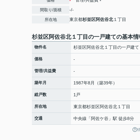
-
管理/共益費
-
価格
-/-
間取り/面積
東京都
杉並区
阿佐谷北
１丁目
所在地
杉並区阿佐谷北１丁目の一戸建ての基本情
物件名
杉並区阿佐谷北１丁目の一戸建て
価格
-
管理/共益費
-
築年月
1987年8月（築39年）
総戸数
1戸
所在地
東京都
杉並区
阿佐谷北
１丁目
交通
中央線
「
阿佐ケ谷
」駅 徒歩8分