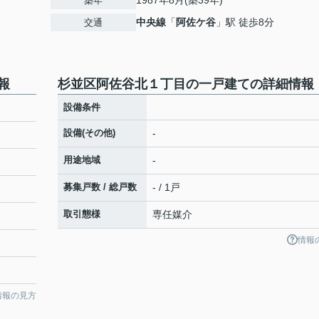
1987年8月(築39年)
築年
中央線
「
阿佐ケ谷
」駅 徒歩8分
交通
報
杉並区阿佐谷北１丁目の一戸建ての詳細情報
設備条件
設備(その他)
-
用途地域
-
募集戸数 / 総戸数
- / 1戸
取引態様
専任媒介
情報
情報の見方