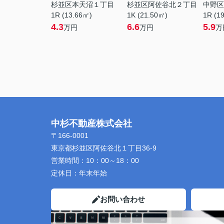
杉並区本天沼１丁目
杉並区阿佐谷北２丁目
中野区
1R (13.66㎡)
1K (21.50㎡)
1R (1
4.3
6.6
5.9
万円
万円
万
中杉不動産株式会社
〒166-0001
東京都杉並区阿佐谷北１丁目36-9
営業時間：
10：00～18：00
定休日：
年末年始
お問い合わせ