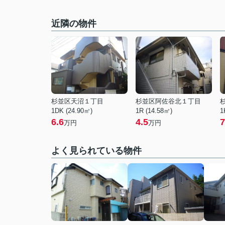
近隣の物件
杉並区天沼１丁目
杉並区阿佐谷北１丁目
1DK (24.90㎡)
1R (14.58㎡)
1
6.6
4.5
7
万円
万円
よく見られている物件