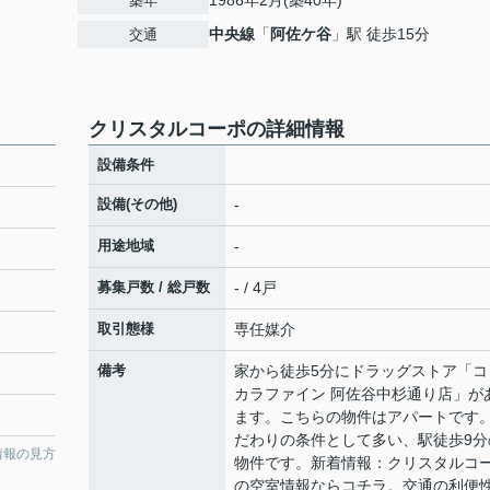
1986年2月(築40年)
築年
中央線
「
阿佐ケ谷
」駅 徒歩15分
交通
クリスタルコーポの詳細情報
設備条件
設備(その他)
-
用途地域
-
募集戸数 / 総戸数
- / 4戸
取引態様
専任媒介
備考
家から徒歩5分にドラッグストア「コ
カラファイン 阿佐谷中杉通り店」が
ます。こちらの物件はアパートです
だわりの条件として多い、駅徒歩9分
情報の見方
物件です。新着情報：クリスタルコ
の空室情報ならコチラ。交通の利便