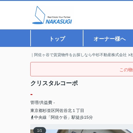
トップ
オーナー様へ
｜阿佐ヶ谷で賃貸物件をお探しなら中杉不動産株式会社
この物
クリスタルコーポ
-
管理/共益費 -
東京都
杉並区
阿佐谷北
１丁目
中央線「阿佐ケ谷」駅徒歩15分
1
/
1