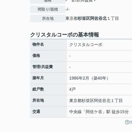
-
管理/共益費
-
価格
-/-
間取り/面積
東京都
杉並区
阿佐谷北
１丁目
所在地
クリスタルコーポの基本情報
物件名
クリスタルコーポ
価格
-
管理/共益費
-
築年月
1986年2月（築40年）
総戸数
4戸
所在地
東京都
杉並区
阿佐谷北
１丁目
交通
中央線
「
阿佐ケ谷
」駅 徒歩15分