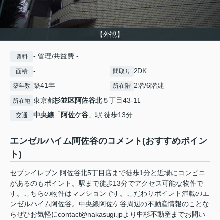
【外観】
- 管理/共益費 -
賃料
-
2DK
面積
間取り
築41年
2階/6階建
築年数
所在階
東京都
杉並区
阿佐谷北
５丁目43-11
所在地
中央線
「
阿佐ケ谷
」駅 徒歩13分
交通
エンゼルハイム阿佐谷のコメント(おすすめポイン
ト)
セブンイレブン 阿佐谷北5丁目店まで徒歩1分と近場にコンビニ
があるのもポイント。駅まで徒歩13分でアクセス可能な物件で
す。こちらの物件はマンションです。こだわりポイント満載のエ
ンゼルハイム阿佐谷。中央線阿佐ケ谷周辺の不動産情報のことな
らぜひお気軽にcontact@nakasugi.jpより中杉不動産までお問い