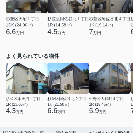
杉並区天沼１丁目
杉並区阿佐谷北１丁目
杉並区阿佐谷北４丁目
1DK (24.90㎡)
1R (14.58㎡)
1K (19.14㎡)
1
6.6
4.5
7
万円
万円
万円
よく見られている物件
杉並区本天沼１丁目
杉並区阿佐谷北２丁目
中野区大和町４丁目
1R (13.66㎡)
1K (21.50㎡)
1R (19.46㎡)
1
4.3
6.6
5.9
万円
万円
万円