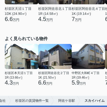
杉並区天沼１丁目
杉並区阿佐谷北１丁目
杉並区阿佐谷北４丁目
1DK (24.90㎡)
1R (14.58㎡)
1K (19.14㎡)
1
6.6
4.5
7
万円
万円
万円
よく見られている物件
杉並区本天沼１丁目
杉並区阿佐谷北２丁目
中野区大和町４丁目
1R (13.66㎡)
1K (21.50㎡)
1R (19.46㎡)
1
4.3
6.6
5.9
万円
万円
万円
会社
杉並区の賃貸物件一覧
阿佐ケ谷駅
スカイハイム