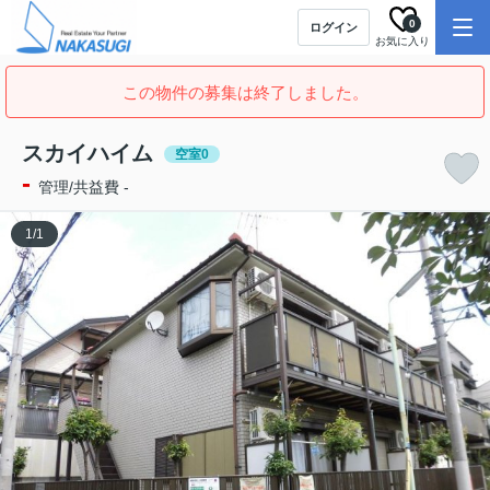
0
ログイン
お気に入り
この物件の募集は終了しました。
スカイハイム
空室0
-
管理/共益費 -
1
/
1