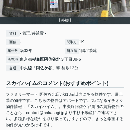
【外観】
- 管理/共益費 -
賃料
-
1K
面積
間取り
築33年
1階/2階建
築年数
所在階
東京都
杉並区
阿佐谷北
３丁目38-6
所在地
中央線
「
阿佐ケ谷
」駅 徒歩12分
交通
スカイハイムのコメント(おすすめポイント)
ファミリーマート 阿佐谷北店が318m以内にある物件です。最上
階の物件です。こちらの物件はアパートです。気になるイチオシ
物件情報：「スカイハイム」。中央線阿佐ケ谷周辺の賃貸物件の
ことなら、contact@nakasugi.jpより中杉不動産にご連絡下さ
い。多種多様な物件を取り扱っておりますので、きっと希望する
物件が見つかるはずです。