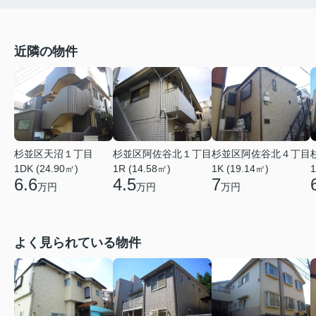
近隣の物件
杉並区天沼１丁目
杉並区阿佐谷北１丁目
杉並区阿佐谷北４丁目
1DK (24.90㎡)
1R (14.58㎡)
1K (19.14㎡)
1
6.6
4.5
7
万円
万円
万円
よく見られている物件