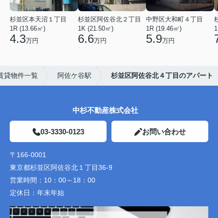
杉並区本天沼１丁目
杉並区阿佐谷北２丁目
中野区大和町４丁目
1R (13.66㎡)
1K (21.50㎡)
1R (19.46㎡)
1
4.3
6.6
5.9
万円
万円
万円
賃貸物件一覧
阿佐ケ谷駅
杉並区阿佐谷北４丁目のアパート
中杉不動産株式会社
03-3330-0123
お問い合わせ
〒166-0001
東京都杉並区阿佐谷北１丁目36-9
営業時間：
10：00～18：00
定休日：
年末年始