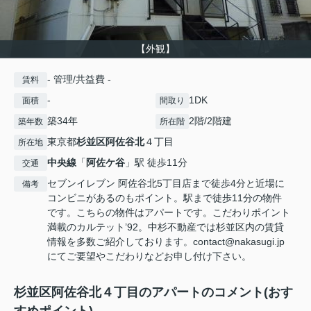
【外観】
- 管理/共益費 -
賃料
-
1DK
面積
間取り
築34年
2階/2階建
築年数
所在階
東京都
杉並区
阿佐谷北
４丁目
所在地
中央線
「
阿佐ケ谷
」駅 徒歩11分
交通
セブンイレブン 阿佐谷北5丁目店まで徒歩4分と近場に
備考
コンビニがあるのもポイント。駅まで徒歩11分の物件
です。こちらの物件はアパートです。こだわりポイント
満載のカルテット’92。中杉不動産では杉並区内の賃貸
情報を多数ご紹介しております。contact@nakasugi.jp
にてご要望やこだわりなどお申し付け下さい。
杉並区阿佐谷北４丁目のアパートのコメント(おす