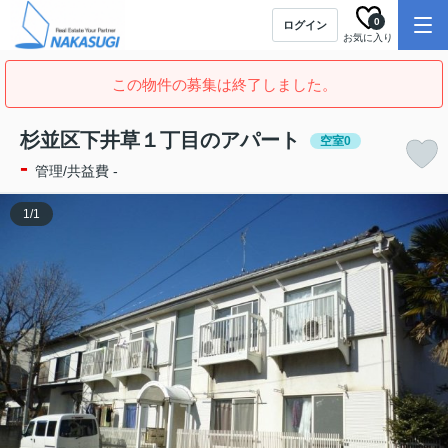
0
ログイン
お気に入り
この物件の募集は終了しました。
杉並区下井草１丁目のアパート
空室0
-
管理/共益費 -
1
/
1