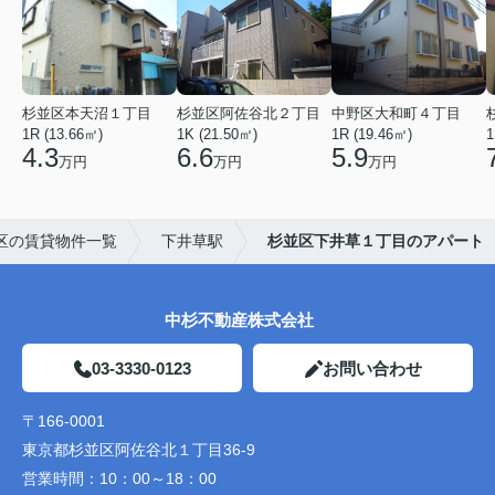
杉並区本天沼１丁目
杉並区阿佐谷北２丁目
中野区大和町４丁目
1R (13.66㎡)
1K (21.50㎡)
1R (19.46㎡)
1
4.3
6.6
5.9
万円
万円
万円
区の賃貸物件一覧
下井草駅
杉並区下井草１丁目のアパート
中杉不動産株式会社
03-3330-0123
お問い合わせ
〒166-0001
東京都杉並区阿佐谷北１丁目36-9
営業時間：
10：00～18：00