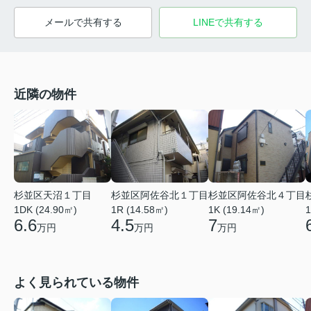
メールで共有する
LINEで共有する
近隣の物件
杉並区天沼１丁目
杉並区阿佐谷北１丁目
杉並区阿佐谷北４丁目
1DK (24.90㎡)
1R (14.58㎡)
1K (19.14㎡)
1
6.6
4.5
7
万円
万円
万円
よく見られている物件