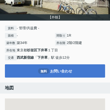
【外観】
- 管理/共益費 -
賃料
-
1R
面積
間取り
築34年
2階/2階建
築年数
所在階
東京都
杉並区
下井草
１丁目
所在地
西武新宿線
「
下井草
」駅 徒歩12分
交通
お問い合わせ
無料
地図