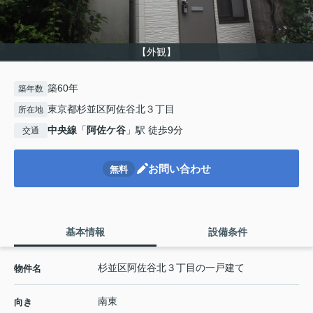
【外観】
築60年
築年数
東京都杉並区阿佐谷北３丁目
所在地
中央線
「
阿佐ケ谷
」駅 徒歩9分
交通
お問い合わせ
無料
基本情報
設備条件
杉並区阿佐谷北３丁目の一戸建て
物件名
南東
向き