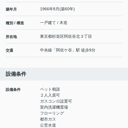
1966年8月(築60年)
築年月
一戸建て / 木造
種別 / 構造
東京都
杉並区
阿佐谷北
３丁目
所在地
中央線
「
阿佐ケ谷
」駅 徒歩9分
交通
設備条件
ペット相談
設備条件
２人入居可
ガスコンロ設置可
室内洗濯機置場
フローリング
都市ガス
公営水道