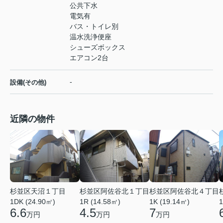
公共下水
電気有
バス・トイレ別
温水洗浄便座
シューズボックス
エアコン2台
-
設備(その他)
近隣の物件
杉並区天沼１丁目
杉並区阿佐谷北１丁目
杉並区阿佐谷北４丁目
1DK (24.90㎡)
1R (14.58㎡)
1K (19.14㎡)
1
6.6
4.5
7
万円
万円
万円