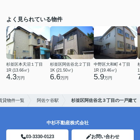
よく見られている物件
杉並区本天沼１丁目
杉並区阿佐谷北２丁目
中野区大和町４丁目
1R (13.66㎡)
1K (21.50㎡)
1R (19.46㎡)
1
4.3
6.6
5.9
万円
万円
万円
賃貸物件一覧
阿佐ケ谷駅
杉並区阿佐谷北３丁目の一戸建て
中杉不動産株式会社
03-3330-0123
お問い合わせ