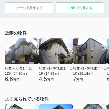
メールで共有する
LINEで共有する
近隣の物件
杉並区天沼１丁目
杉並区阿佐谷北１丁目
杉並区阿佐谷北４丁目
1DK (24.90㎡)
1R (14.58㎡)
1K (19.14㎡)
1
6.6
4.5
7
万円
万円
万円
よく見られている物件