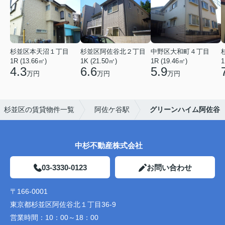
杉並区本天沼１丁目
杉並区阿佐谷北２丁目
中野区大和町４丁目
1R (13.66㎡)
1K (21.50㎡)
1R (19.46㎡)
1
4.3
6.6
5.9
万円
万円
万円
杉並区の賃貸物件一覧
阿佐ケ谷駅
グリーンハイム阿佐谷
中杉不動産株式会社
03-3330-0123
お問い合わせ
〒166-0001
東京都杉並区阿佐谷北１丁目36-9
営業時間：
10：00～18：00