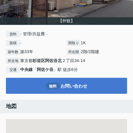
【外観】
- 管理/共益費 -
賃料
-
1K
面積
間取り
築33年
2階/2階建
築年数
所在階
東京都
杉並区
阿佐谷北
２丁目34-14
所在地
中央線
「
阿佐ケ谷
」駅 徒歩6分
交通
お問い合わせ
無料
地図