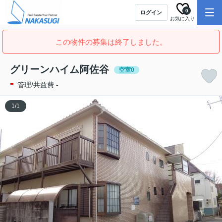
0
ログイン
お気に入り
この物件の募集は終了しました。
グリーンハイム阿佐谷
空室0
-
管理/共益費 -
1
/
1