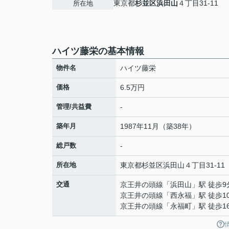
東京都
杉並区
浜田山
４丁目31-11
所在地
ハイツ藤栄の基本情報
物件名
ハイツ藤栄
価格
6.5万円
管理/共益費
-
築年月
1987年11月（築38年）
総戸数
-
所在地
東京都
杉並区
浜田山
４丁目31-11
交通
京王井の頭線
「
浜田山
」駅 徒歩9
京王井の頭線
「
西永福
」駅 徒歩1
京王井の頭線
「
永福町
」駅 徒歩1