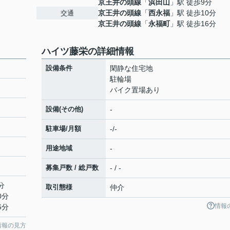
京王井の頭線
「
浜田山
」駅 徒歩9分
京王井の頭線
「
西永福
」駅 徒歩10分
交通
京王井の頭線
「
永福町
」駅 徒歩16分
ハイツ藤栄の詳細情報
設備条件
閑静な住宅地
駐輪場
バイク置場あり
設備(その他)
-
駐車場/月額
-/-
用途地域
-
募集戸数 / 総戸数
- / -
分
取引態様
仲介
0分
情報
6分
情報の見方