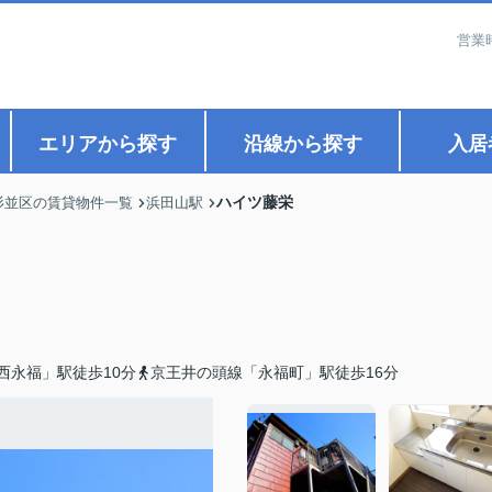
営業
エリアから探す
沿線から探す
入居
ハイツ藤栄
杉並区の賃貸物件一覧
浜田山駅
西永福」駅徒歩10分
京王井の頭線「永福町」駅徒歩16分