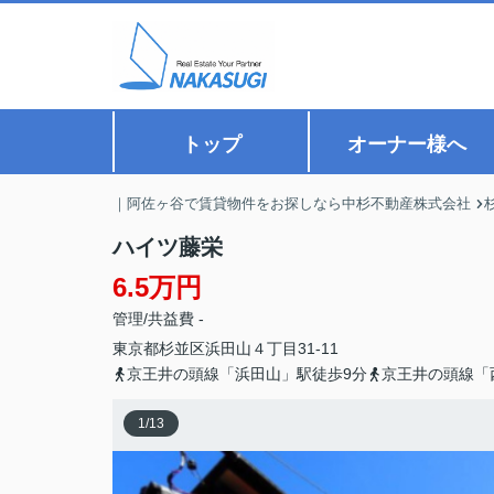
トップ
オーナー様へ
｜阿佐ヶ谷で賃貸物件をお探しなら中杉不動産株式会社
ハイツ藤栄
6.5万円
管理/共益費 -
東京都
杉並区
浜田山
４丁目31-11
京王井の頭線「浜田山」駅徒歩9分
京王井の頭線「
1
/
13