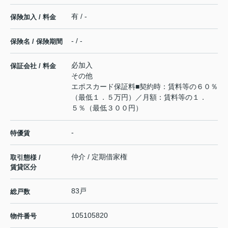
有 / -
保険加入 / 料金
- / -
保険名 / 保険期間
必加入
保証会社 / 料金
その他
エポスカード保証料■契約時：賃料等の６０％
（最低１．５万円）／月額：賃料等の１．
５％（最低３００円）
-
特優賃
仲介 / 定期借家権
取引態様 /
賃貸区分
83戸
総戸数
105105820
物件番号