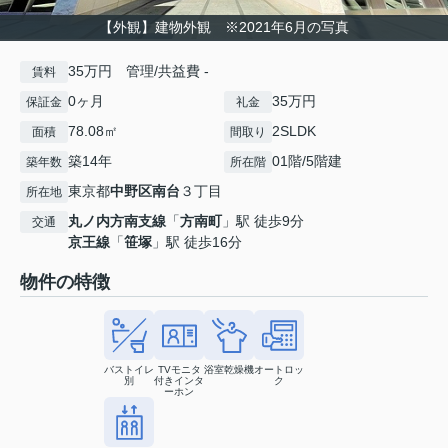
【外観】建物外観 ※2021年6月の写真
35万円 管理/共益費 -
賃料
0ヶ月
35万円
保証金
礼金
78.08㎡
2SLDK
面積
間取り
築14年
01階/5階建
築年数
所在階
東京都
中野区
南台
３丁目
所在地
丸ノ内方南支線
「
方南町
」駅 徒歩9分
交通
京王線
「
笹塚
」駅 徒歩16分
物件の特徴
バストイレ
TVモニタ
浴室乾燥機
オートロッ
別
付きインタ
ク
ーホン