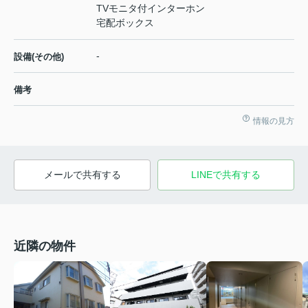
TVモニタ付インターホン
宅配ボックス
-
設備(その他)
備考
情報の見方
メールで共有する
LINEで共有する
近隣の物件