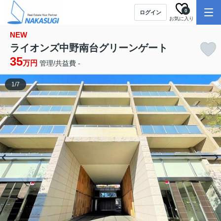
0
ログイン
お気に入り
NEW
ライオンズ中野南台グリーンゲート
35
万円
管理/共益費 -
1
/
7