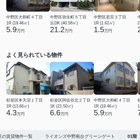
中野区若宮３丁目
中野区大和町４丁目
中野区弥生町５丁目
1R (1.62㎡)
1R (19.46㎡)
1LDK (40.58㎡)
2
1.5
5.9
21.2
万円
万円
万円
よく見られている物件
杉並区本天沼１丁目
杉並区阿佐谷北２丁目
中野区大和町４丁目
1R (13.66㎡)
1K (21.50㎡)
1R (19.46㎡)
1
4.3
6.6
5.9
万円
万円
万円
区の賃貸物件一覧
ライオンズ中野南台グリーンゲート
01階