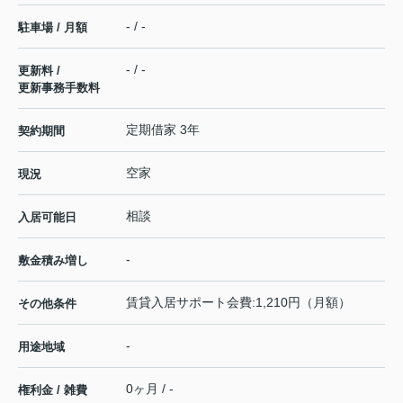
- / -
駐車場 / 月額
- / -
更新料 /
更新事務手数料
定期借家 3年
契約期間
空家
現況
相談
入居可能日
-
敷金積み増し
賃貸入居サポート会費:1,210円（月額）
その他条件
-
用途地域
0ヶ月 / -
権利金 / 雑費