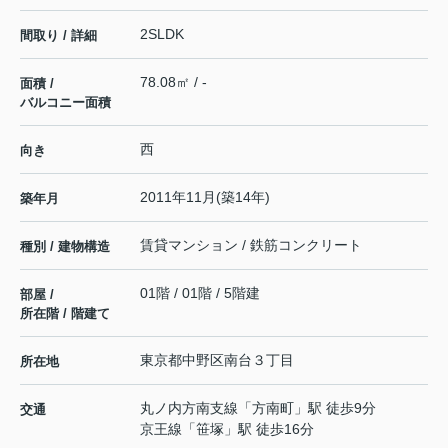
2SLDK
間取り / 詳細
78.08㎡ / -
面積 /
バルコニー面積
西
向き
2011年11月(築14年)
築年月
賃貸マンション / 鉄筋コンクリート
種別 / 建物構造
01階 / 01階 / 5階建
部屋 /
所在階 / 階建て
東京都
中野区
南台
３丁目
所在地
丸ノ内方南支線
「
方南町
」駅 徒歩9分
交通
京王線
「
笹塚
」駅 徒歩16分