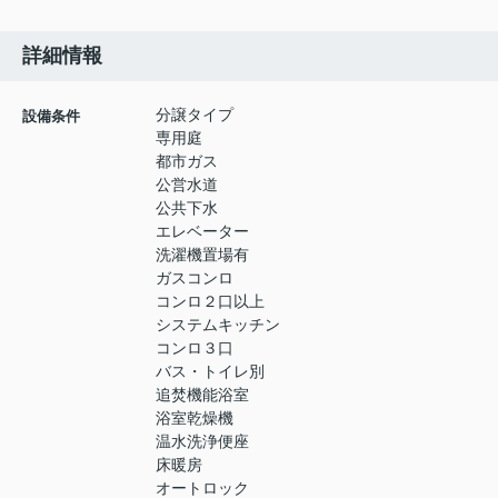
詳細情報
分譲タイプ
設備条件
専用庭
都市ガス
公営水道
公共下水
エレベーター
洗濯機置場有
ガスコンロ
コンロ２口以上
システムキッチン
コンロ３口
バス・トイレ別
追焚機能浴室
浴室乾燥機
温水洗浄便座
床暖房
オートロック