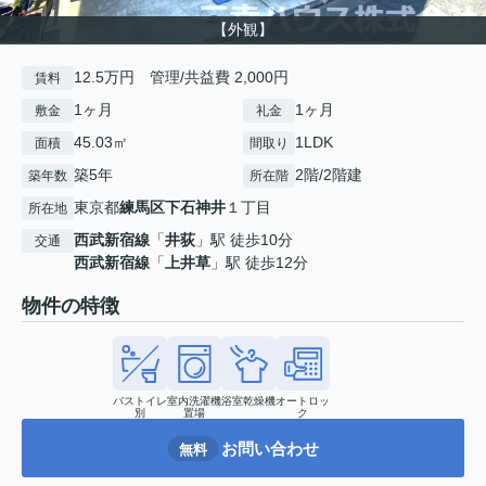
【外観】
12.5万円 管理/共益費 2,000円
賃料
1ヶ月
1ヶ月
敷金
礼金
45.03㎡
1LDK
面積
間取り
築5年
2階/2階建
築年数
所在階
東京都
練馬区
下石神井
１丁目
所在地
西武新宿線
「
井荻
」駅 徒歩10分
交通
西武新宿線
「
上井草
」駅 徒歩12分
物件の特徴
バストイレ
室内洗濯機
浴室乾燥機
オートロッ
別
置場
ク
お問い合わせ
無料