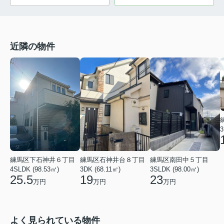
近隣の物件
3
練馬区下石神井６丁目
練馬区石神井台８丁目
練馬区南田中５丁目
4SLDK (98.53㎡)
3DK (68.11㎡)
3SLDK (98.00㎡)
25.5
19
23
万円
万円
万円
よく見られている物件