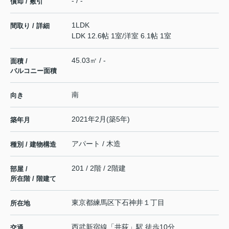
- / -
償却 / 敷引
1LDK
間取り / 詳細
LDK 12.6帖 1室
/
洋室 6.1帖 1室
45.03㎡ / -
面積 /
バルコニー面積
南
向き
2021年2月(築5年)
築年月
アパート / 木造
種別 / 建物構造
201 / 2階 / 2階建
部屋 /
所在階 / 階建て
東京都
練馬区
下石神井
１丁目
所在地
西武新宿線
「
井荻
」駅 徒歩10分
交通