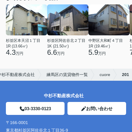
杉並区本天沼１丁目
杉並区阿佐谷北２丁目
中野区大和町４丁目
1R (13.66㎡)
1K (21.50㎡)
1R (19.46㎡)
1
4.3
6.6
5.9
万円
万円
万円
中杉不動産株式会社
練馬区の賃貸物件一覧
cuore
201
中杉不動産株式会社
03-3330-0123
お問い合わせ
〒166-0001
東京都杉並区阿佐谷北１丁目36-9