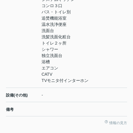
コンロ３口
バス・トイレ別
追焚機能浴室
温水洗浄便座
洗面台
洗髪洗面化粧台
トイレ２ヶ所
シャワー
独立洗面台
浴槽
エアコン
CATV
TVモニタ付インターホン
-
設備(その他)
備考
情報の見方