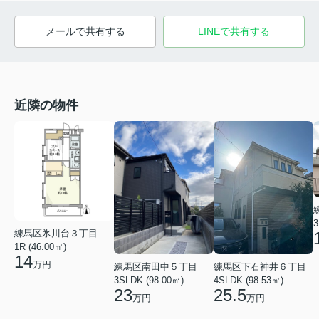
メールで共有する
LINEで共有する
近隣の物件
3
練馬区氷川台３丁目
1R (46.00㎡)
14
万円
練馬区南田中５丁目
練馬区下石神井６丁目
3SLDK (98.00㎡)
4SLDK (98.53㎡)
23
25.5
万円
万円