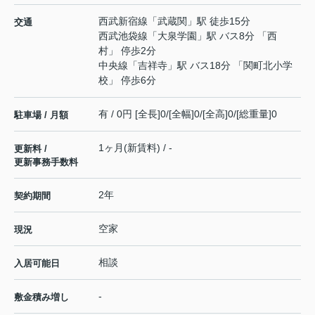
西武新宿線
「
武蔵関
」駅 徒歩15分
交通
西武池袋線
「
大泉学園
」駅 バス8分 「西
村」 停歩2分
中央線
「
吉祥寺
」駅 バス18分 「関町北小学
校」 停歩6分
有 / 0円 [全長]0/[全幅]0/[全高]0/[総重量]0
駐車場 / 月額
1ヶ月(新賃料) / -
更新料 /
更新事務手数料
2年
契約期間
空家
現況
相談
入居可能日
-
敷金積み増し