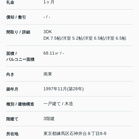
1ヶ月
礼金
- / -
償却 / 敷引
3DK
間取り / 詳細
DK 7.5帖
/
洋室 5.2帖
/
洋室 6.5帖
/
洋室 6.5帖
68.11㎡ / -
面積 /
バルコニー面積
南東
向き
1997年11月(築28年)
築年月
一戸建て / 木造
種別 / 建物構造
3階建
階建て
東京都
練馬区
石神井台
８丁目8-8
所在地