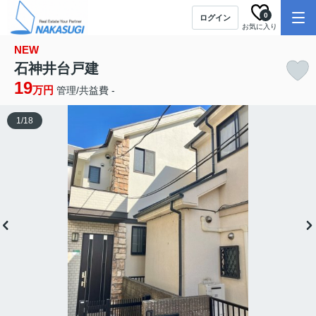
0
ログイン
お気に入り
NEW
石神井台戸建
19
万円
管理/共益費 -
1
/
18