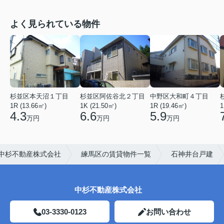
よく見られている物件
杉並区本天沼１丁目
杉並区阿佐谷北２丁目
中野区大和町４丁目
1R (13.66㎡)
1K (21.50㎡)
1R (19.46㎡)
1
4.3
6.6
5.9
万円
万円
万円
中杉不動産株式会社
練馬区の賃貸物件一覧
石神井台戸建
中杉不動産株式会社
03-3330-0123
お問い合わせ