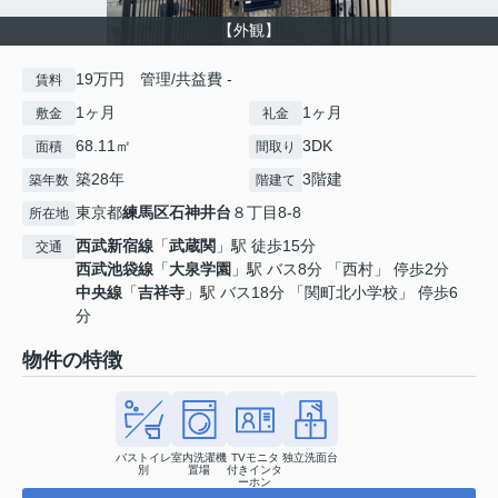
【外観】
19万円 管理/共益費 -
賃料
1ヶ月
1ヶ月
敷金
礼金
68.11㎡
3DK
面積
間取り
築28年
3階建
築年数
階建て
東京都
練馬区
石神井台
８丁目8-8
所在地
西武新宿線
「
武蔵関
」駅 徒歩15分
交通
西武池袋線
「
大泉学園
」駅 バス8分 「西村」 停歩2分
中央線
「
吉祥寺
」駅 バス18分 「関町北小学校」 停歩6
分
物件の特徴
バストイレ
室内洗濯機
TVモニタ
独立洗面台
別
置場
付きインタ
ーホン