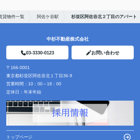
賃貸物件一覧
阿佐ケ谷駅
杉並区阿佐谷北２丁目のアパート
中杉不動産株式会社
03-3330-0123
お問い合わせ
〒166-0001
東京都杉並区阿佐谷北１丁目36-9
営業時間：
10：00～18：00
定休日：
年末年始
トップページ