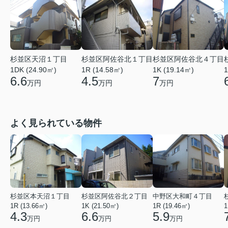
杉並区天沼１丁目
杉並区阿佐谷北１丁目
杉並区阿佐谷北４丁目
1DK (24.90㎡)
1R (14.58㎡)
1K (19.14㎡)
1
6.6
4.5
7
万円
万円
万円
よく見られている物件
杉並区本天沼１丁目
杉並区阿佐谷北２丁目
中野区大和町４丁目
1R (13.66㎡)
1K (21.50㎡)
1R (19.46㎡)
1
4.3
6.6
5.9
万円
万円
万円