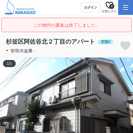
0
ログイン
お気に入り
この物件の募集は終了しました。
杉並区阿佐谷北２丁目のアパート
空室0
-
管理/共益費 -
1
/
1