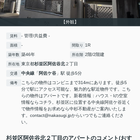
【外観】
- 管理/共益費 -
賃料
-
1R
面積
間取り
築46年
2階/2階建
築年数
所在階
東京都
杉並区
阿佐谷北
２丁目
所在地
中央線
「
阿佐ケ谷
」駅 徒歩5分
交通
こちらの物件はコンビニまで314mにあります。徒歩5
備考
分で駅にアクセス可能な、魅力的な駅近物件です。こち
らの物件はアパートです。新着情報：ハウス・Iの空室
情報ならコチラ。杉並区に位置する中央線阿佐ケ谷近く
で物件情報をお求めなら中杉不動産がご案内いたしま
す。contact@nakasugi.jpからいつでもご連絡くださ
い。
杉並区阿佐谷北２丁目のアパートのコメント(おす