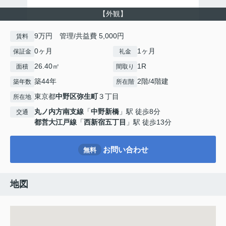
【外観】
9万円 管理/共益費 5,000円
賃料
0ヶ月
1ヶ月
保証金
礼金
26.40㎡
1R
面積
間取り
築44年
2階/4階建
築年数
所在階
東京都
中野区
弥生町
３丁目
所在地
丸ノ内方南支線
「
中野新橋
」駅 徒歩8分
交通
都営大江戸線
「
西新宿五丁目
」駅 徒歩13分
お問い合わせ
無料
地図