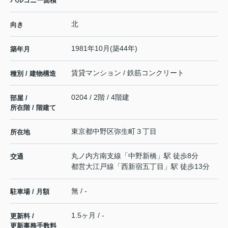
バルコニー面積
北
向き
1981年10月(築44年)
築年月
賃貸マンション / 鉄筋コンクリート
種別 / 建物構造
0204 / 2階 / 4階建
部屋 /
所在階 / 階建て
東京都
中野区
弥生町
３丁目
所在地
丸ノ内方南支線
「
中野新橋
」駅 徒歩8分
交通
都営大江戸線
「
西新宿五丁目
」駅 徒歩13分
無 / -
駐車場 / 月額
1.5ヶ月 / -
更新料 /
更新事務手数料