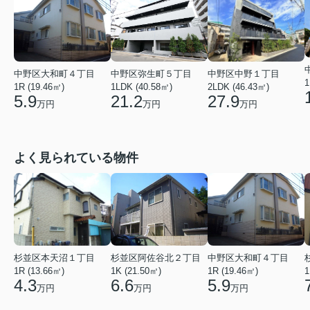
中野区大和町４丁目
中野区弥生町５丁目
中野区中野１丁目
1
1R (19.46㎡)
1LDK (40.58㎡)
2LDK (46.43㎡)
5.9
21.2
27.9
万円
万円
万円
よく見られている物件
杉並区本天沼１丁目
杉並区阿佐谷北２丁目
中野区大和町４丁目
1R (13.66㎡)
1K (21.50㎡)
1R (19.46㎡)
1
4.3
6.6
5.9
万円
万円
万円