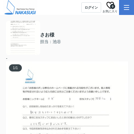
0
ログイン
お気に入り
さお様
担当：池谷
-
1
/
1