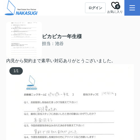
0
ログイン
お気に入り
ピカピカ一年生様
担当：池谷
内見から契約まで素早い対応ありがとうございました。
1
/
1