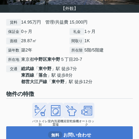
【外観】
14.95万円 管理/共益費 15,000円
賃料
0ヶ月
1ヶ月
保証金
礼金
28.87㎡
1K
面積
間取り
築2年
5階/5階建
築年数
所在階
東京都
中野区
東中野
５丁目20-7
所在地
総武線
「
東中野
」駅 徒歩7分
交通
東西線
「
落合
」駅 徒歩8分
都営大江戸線
「
東中野
」駅 徒歩12分
物件の特徴
バストイレ
室内洗濯機
浴室乾燥機
オートロッ
別
置場
ク
お問い合わせ
無料