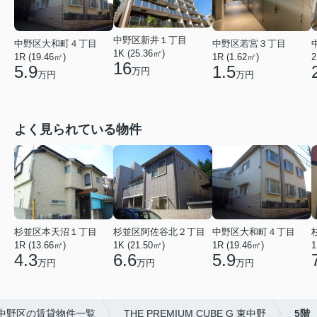
中野区新井１丁目
中野区若宮３丁目
中野区大和町４丁目
1K (25.36㎡)
1R (1.62㎡)
1R (19.46㎡)
2
16
1.5
5.9
万円
万円
万円
よく見られている物件
杉並区本天沼１丁目
杉並区阿佐谷北２丁目
中野区大和町４丁目
1R (13.66㎡)
1K (21.50㎡)
1R (19.46㎡)
1
4.3
6.6
5.9
万円
万円
万円
中野区の賃貸物件一覧
THE PREMIUM CUBE G 東中野
5階