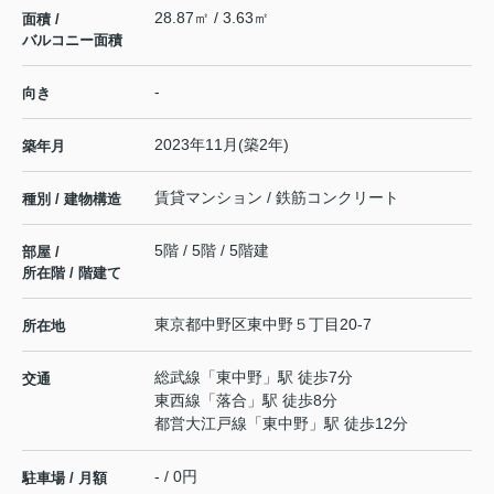
28.87㎡ / 3.63㎡
面積 /
バルコニー面積
-
向き
2023年11月(築2年)
築年月
賃貸マンション / 鉄筋コンクリート
種別 / 建物構造
5階 / 5階 / 5階建
部屋 /
所在階 / 階建て
東京都
中野区
東中野
５丁目20-7
所在地
総武線
「
東中野
」駅 徒歩7分
交通
東西線
「
落合
」駅 徒歩8分
都営大江戸線
「
東中野
」駅 徒歩12分
- / 0円
駐車場 / 月額