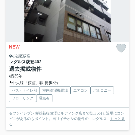
NEW
杉並区荻窪
レグルス荻窪
402
過去掲載物件
/築35年
中央線「荻窪」駅 徒歩8分
バス・トイレ別
室内洗濯機置場
エアコン
バルコニー
フローリング
電気有
セブンイレブン 杉並荻窪藤澤ビルディング店まで徒歩5分と近場にコン
ビニがあるのもポイント。当社イチオシの物件の「レグルス...
もっと見
る