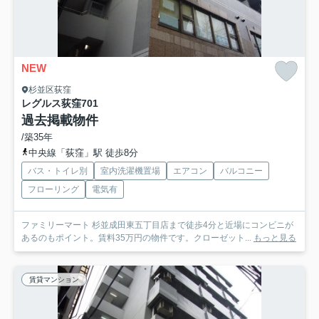
NEW
杉並区荻窪
レグルス荻窪
701
過去掲載物件
/築35年
中央線「荻窪」駅 徒歩8分
バス・トイレ別
室内洗濯機置場
エアコン
バルコニー
フローリング
電気有
ファミリーマート 杉並成田東五丁目店まで徒歩4分と近場にコンビニが
あるのもポイント。賃料35万円の物件です。クローゼット...
もっと見る
賃貸マンション