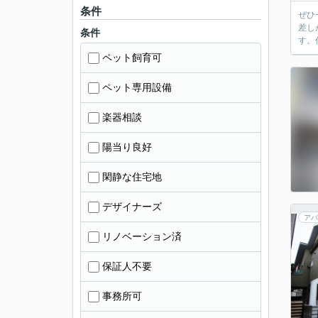
条件
ぜひ
差し
条件
す。
ペット飼育可
ペット専用設備
楽器相談
陽当り良好
閑静な住宅地
デザイナーズ
アパ
リノベーション済
保証人不要
事務所可