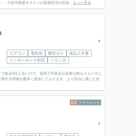
。中杉不動産オススメの賃貸住宅が杉並...
もっと見る
1
エアコン
電気有
都市ガス
保証人不要
インターネット対応
ベランダ
まで徒歩4分と近いので、役所で手続きが必要な時もスムーズに
に関する情報を数多く提供しております。より自分に適した住
礼0
フリーレント