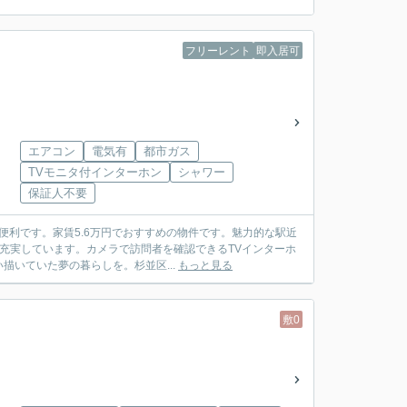
フリーレント
即入居可
エアコン
電気有
都市ガス
TVモニタ付インターホン
シャワー
保証人不要
便利です。家賃5.6万円でおすすめの物件です。魅力的な駅近
充実しています。カメラで訪問者を確認できるTVインターホ
いていた夢の暮らしを。杉並区...
もっと見る
敷0