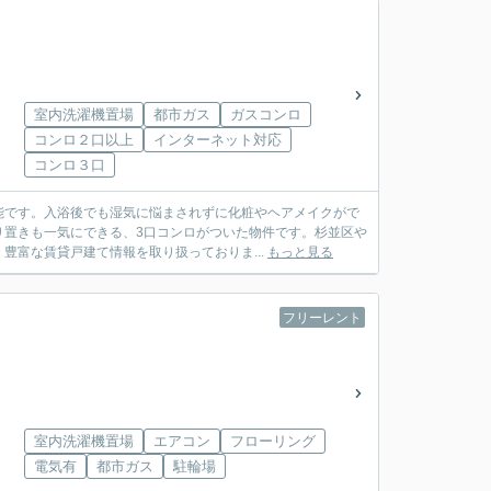
室内洗濯機置場
都市ガス
ガスコンロ
コンロ２口以上
インターネット対応
コンロ３口
能です。入浴後でも湿気に悩まされずに化粧やヘアメイクがで
り置きも一気にできる、3口コンロがついた物件です。杉並区や
豊富な賃貸戸建て情報を取り扱っておりま...
もっと見る
フリーレント
室内洗濯機置場
エアコン
フローリング
電気有
都市ガス
駐輪場