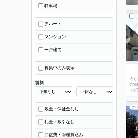
駐車場
アパート
マンション
一戸建て
募集中のみ表示
近く
賃料
の物
ンが
～
アパ
敷金・保証金なし
礼金・敷引なし
共益費・管理費込み