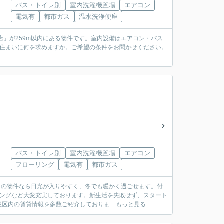
バス・トイレ別
室内洗濯機置場
エアコン
電気有
都市ガス
温水洗浄便座
店」が259m以内にある物件です。室内設備はエアコン・バス
は住まいに何を求めますか。ご希望の条件をお聞かせください。
バス・トイレ別
室内洗濯機置場
エアコン
フローリング
電気有
都市ガス
きの物件なら日光が入りやすく、冬でも暖かく過ごせます。付
リングなど大変充実しております。新生活を失敗せず、スタート
内の賃貸情報を多数ご紹介しておりま...
もっと見る