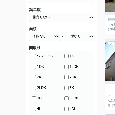
築年数
新着
トイ
面積
お客
～
アパ
間取り
ワンルーム
1K
1DK
1LDK
2K
2DK
2LDK
3K
ミニ
3DK
3LDK
近に
させ
4K
4DK