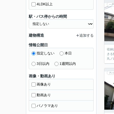
4LDK以上
一戸
駅・バス停からの時間
建物構造
追加する
情報公開日
収納
指定しない
本日
きる
丸ノ
3日以内
1週間以内
アパ
画像・動画あり
画像あり
動画あり
パノラマあり