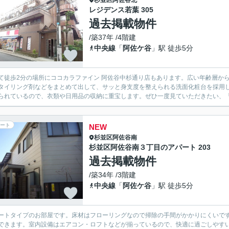
杉並区
阿佐谷北
レジデンス若葉 305
過去掲載物件
/築37年 /4階建
中央線
「
阿佐ケ谷
」駅 徒歩5分
て徒歩2分の場所にココカラファイン 阿佐谷中杉通り店もあります。広い年齢層か
タイリング剤などをまとめて出して、サッと身支度を整えられる洗面化粧台を採用
られているので、衣類や日用品の収納に重宝します。ぜひ一度見ていただきたい、「
ート
NEW
杉並区
阿佐谷南
杉並区阿佐谷南３丁目のアパート 203
過去掲載物件
/築34年 /3階建
中央線
「
阿佐ケ谷
」駅 徒歩5分
ートタイプのお部屋です。床材はフローリングなので掃除の手間がかかりにくいで
できます。室内設備はエアコン・ロフトなどが揃っているので、快適に過ごしやす