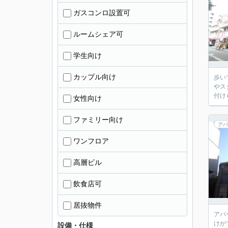
ガスコンロ設置可
ルームシェア可
学生向け
カップル向け
歩い
やス
付け
女性向け
ファミリー向け
アパ
ワンフロア
高層ビル
飲食店可
居抜物件
アパ
けが
設備・仕様