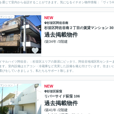
を通じて室内から会話することができます。気になるイチオシ物件情報：「ヴィラA」
マンション
NEW
杉並区
阿佐谷南
杉並区阿佐谷南２丁目の賃貸マンション 30
過去掲載物件
/築34年 /3階建
イヤルハイツ阿佐谷」：杉並区エリアの新居にピッタリ。阿佐谷地域区民センター
ます。室内設備はエアコン・冷蔵庫など充実した設備を備え付けています。住まい
選びをしていきましょう。私たちもサポート致します。
マンション
NEW
杉並区
荻窪
リバーサイド荻窪 106
過去掲載物件
/築41年 /2階建