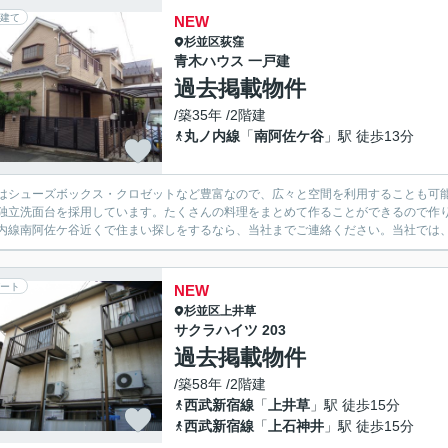
建て
NEW
杉並区
荻窪
青木ハウス 一戸建
過去掲載物件
/築35年 /2階建
丸ノ内線
「
南阿佐ケ谷
」駅 徒歩13分
はシューズボックス・クロゼットなど豊富なので、広々と空間を利用することも可
独立洗面台を採用しています。たくさんの料理をまとめて作ることができるので作
内線南阿佐ケ谷近くで住まい探しをするなら、当社までご連絡ください。当社では、
ート
NEW
杉並区
上井草
サクラハイツ 203
過去掲載物件
/築58年 /2階建
西武新宿線
「
上井草
」駅 徒歩15分
西武新宿線
「
上石神井
」駅 徒歩15分