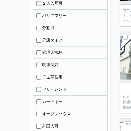
２人入居可
ココ
バリアフリー
す。
のハ
分割可
分譲タイプ
管理人常駐
眺望良好
二世帯住宅
フリーレント
ヒカ
カードキー
快適
情報
オープンハウス
賃貸
外国人可