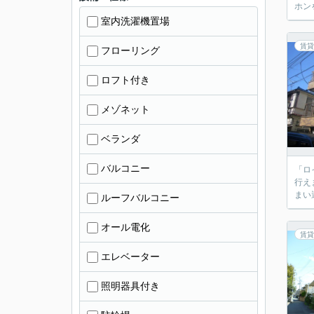
ホン
室内洗濯機置場
賃貸
フローリング
ロフト付き
メゾネット
ベランダ
バルコニー
「ロ
行え
まい
ルーフバルコニー
オール電化
賃貸
エレベーター
照明器具付き