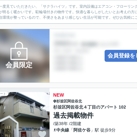
一度見ていただきたい、「サクラハイツ」です。室内設備はエアコン・フローリン
が明るく暖かいです。駐輪場付きの物件です。快適な暮らしがしたいとお考えの方
住環境が整っているので、不便さをあまり感じない生活が可能です。ぜひお気軽に
会員登録を
会員限定
ート
NEW
杉並区
阿佐谷北
杉並区阿佐谷北４丁目のアパート 102
過去掲載物件
/築38年 /2階建
中央線
「
阿佐ケ谷
」駅 徒歩9分