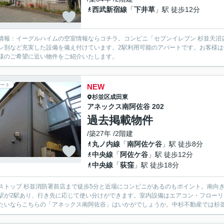
西武新宿線
「
下井草
」駅 徒歩12分
情報：イーグルハイムの空室情報ならコチラ。コンビニ「セブンイレブン 杉並天沼
レ別など充実した設備を備え付けています。2駅利用可能のアパートです。お客様
様のご希望に近い物件をご紹介いたします。
ート
NEW
杉並区
成田東
アネックス南阿佐谷 202
過去掲載物件
/築27年 /2階建
丸ノ内線
「
南阿佐ケ谷
」駅 徒歩8分
中央線
「
阿佐ケ谷
」駅 徒歩12分
中央線
「
荻窪
」駅 徒歩18分
ストップ 杉並消防署前店まで徒歩5分と近場にコンビニがあるのもポイント。南向
駅が2駅あり、行き先に応じて使い分けができます。室内設備はエアコン・フロー
たいならこちらの「アネックス南阿佐谷」はいかがでしょうか。中杉不動産では杉並区