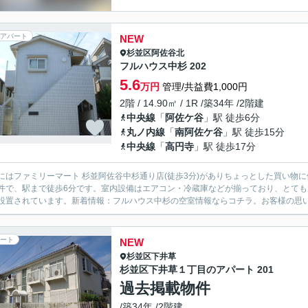
アパート
NEW
杉並区
阿佐谷北
フルハウス中杉 202
5.6
万円
管理/共益費1,000円
2階 / 14.90㎡ / 1R /築34年 /2階建
中央線
「
阿佐ケ谷
」駅 徒歩6分
丸ノ内線
「
南阿佐ケ谷
」駅 徒歩15分
中央線
「
高円寺
」駅 徒歩17分
にはファミリーマート 杉並阿佐谷中杉通り店(徒歩3分)がありちょっとした買い物に
件で、駅まで徒歩6分です。室内設備はエアコン・冷蔵庫などが揃っており、とても
設置されています。新着情報：フルハウス中杉の空室情報ならコチラ。お客様の思い描
ート
NEW
杉並区
下井草
杉並区下井草１丁目のアパート 201
過去掲載物件
/築34年 /2階建