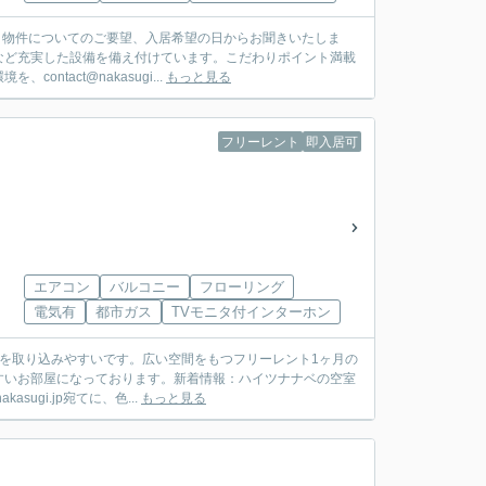
。物件についてのご要望、入居希望の日からお聞きいたしま
など充実した設備を備え付けています。こだわりポイント満載
tact@nakasugi...
もっと見る
フリーレント
即入居可
エアコン
バルコニー
フローリング
電気有
都市ガス
TVモニタ付インターホン
を取り込みやすいです。広い空間をもつフリーレント1ヶ月の
すいお部屋になっております。新着情報：ハイツナナベの空室
ugi.jp宛てに、色...
もっと見る