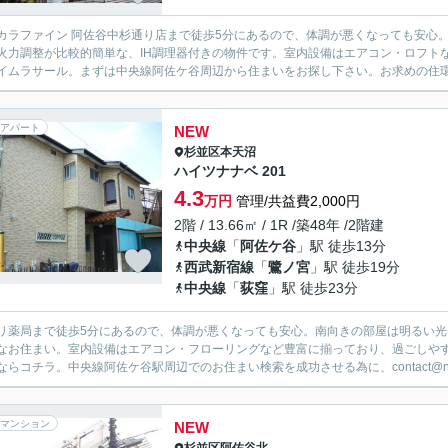
カラファイン 阿佐谷中杉通り店まで徒歩5分にあるので、体調が悪くなっても安心
火力調整が比較的簡単な、IH調理器付きの物件です。室内設備はエアコン・ロフト
イムラサール。まずは中央線阿佐ケ谷周辺から住まいをお探し下さい。お求めの住環境を、con
アパート
NEW
杉並区
本天沼
ハイツナナベ 201
4.3
万円
管理/共益費2,000円
2階 / 13.66㎡ / 1R /築48年 /2階建
中央線
「
阿佐ケ谷
」駅 徒歩13分
西武新宿線
「
鷺ノ宮
」駅 徒歩19分
中央線
「
荻窪
」駅 徒歩23分
リ薬局まで徒歩5分にあるので、体調が悪くなっても安心。南向きの部屋は明るい光
なお住まい。室内設備はエアコン・フローリングなど豊富に揃っており、過ごしや
ならコチラ。中央線阿佐ケ谷駅周辺でのお住まい検索を成功させる為に、contact@nakas
マンション
NEW