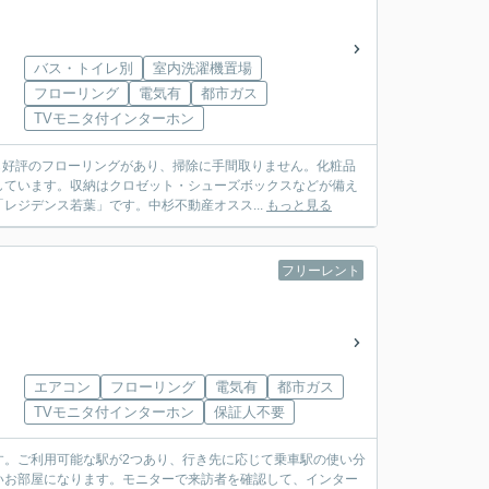
バス・トイレ別
室内洗濯機置場
フローリング
電気有
都市ガス
TVモニタ付インターホン
ら好評のフローリングがあり、掃除に手間取りません。化粧品
しています。収納はクロゼット・シューズボックスなどが備え
レジデンス若葉」です。中杉不動産オスス...
もっと見る
フリーレント
エアコン
フローリング
電気有
都市ガス
TVモニタ付インターホン
保証人不要
す。ご利用可能な駅が2つあり、行き先に応じて乗車駅の使い分
いお部屋になります。モニターで来訪者を確認して、インター