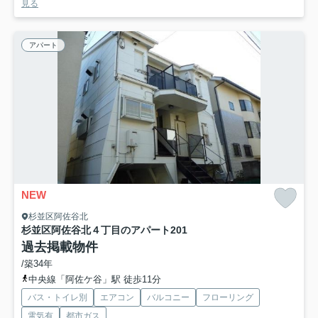
見る
アパート
NEW
杉並区阿佐谷北
杉並区阿佐谷北４丁目のアパート
201
過去掲載物件
/築34年
中央線「阿佐ケ谷」駅 徒歩11分
バス・トイレ別
エアコン
バルコニー
フローリング
電気有
都市ガス