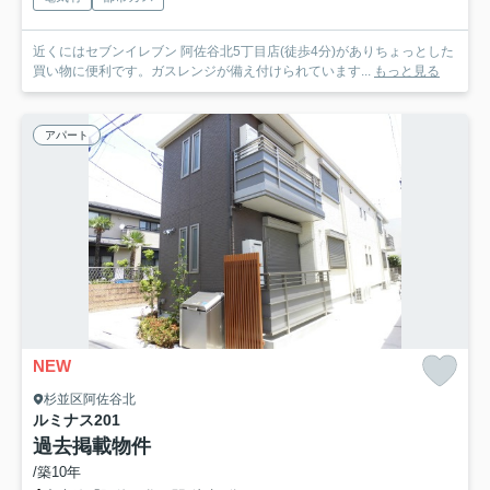
近くにはセブンイレブン 阿佐谷北5丁目店(徒歩4分)がありちょっとした
買い物に便利です。ガスレンジが備え付けられています...
もっと見る
アパート
NEW
杉並区阿佐谷北
ルミナス
201
過去掲載物件
/築10年