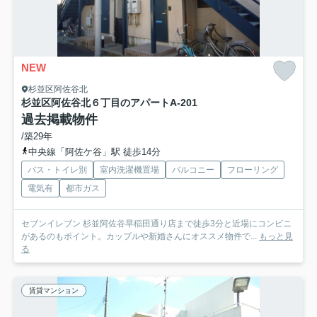
NEW
杉並区阿佐谷北
杉並区阿佐谷北６丁目のアパート
A-201
過去掲載物件
/築29年
中央線「阿佐ケ谷」駅 徒歩14分
バス・トイレ別
室内洗濯機置場
バルコニー
フローリング
電気有
都市ガス
セブンイレブン 杉並阿佐谷早稲田通り店まで徒歩3分と近場にコンビニ
があるのもポイント。カップルや新婚さんにオススメ物件で...
もっと見
る
賃貸マンション