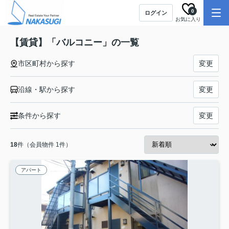
0
ログイン
お気に入り
【賃貸】「バルコニー」の一覧
市区町村から探す
変更
沿線・駅から探す
変更
条件から探す
変更
18
件（会員物件 1件）
アパート