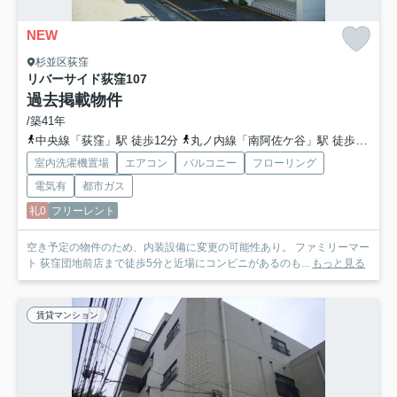
NEW
杉並区荻窪
リバーサイド荻窪
107
過去掲載物件
/築41年
中央線「荻窪」駅 徒歩12分
丸ノ内線「南阿佐ケ谷」駅 徒歩20分
室内洗濯機置場
エアコン
バルコニー
フローリング
電気有
都市ガス
礼0
フリーレント
空き予定の物件のため、内装設備に変更の可能性あり。 ファミリーマー
ト 荻窪団地前店まで徒歩5分と近場にコンビニがあるのも...
もっと見る
賃貸マンション