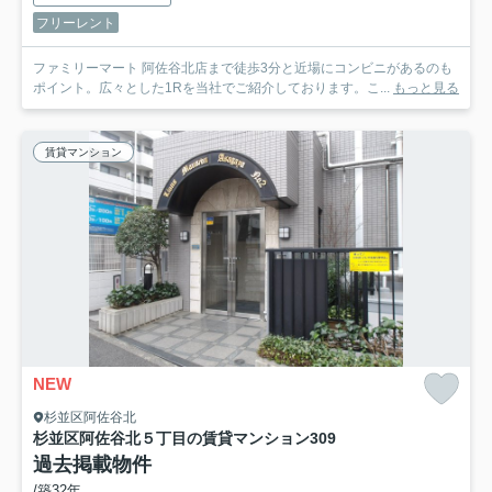
フリーレント
ファミリーマート 阿佐谷北店まで徒歩3分と近場にコンビニがあるのも
ポイント。広々とした1Rを当社でご紹介しております。こ...
もっと見る
賃貸マンション
NEW
杉並区阿佐谷北
杉並区阿佐谷北５丁目の賃貸マンション
309
過去掲載物件
/築32年