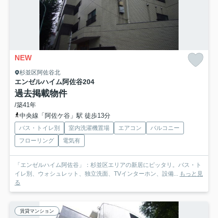
NEW
杉並区阿佐谷北
エンゼルハイム阿佐谷
204
過去掲載物件
/築41年
中央線「阿佐ケ谷」駅 徒歩13分
バス・トイレ別
室内洗濯機置場
エアコン
バルコニー
フローリング
電気有
「エンゼルハイム阿佐谷」：杉並区エリアの新居にピッタリ。バス・ト
イレ別、ウォシュレット、独立洗面、TVインターホン、設備...
もっと見
る
賃貸マンション