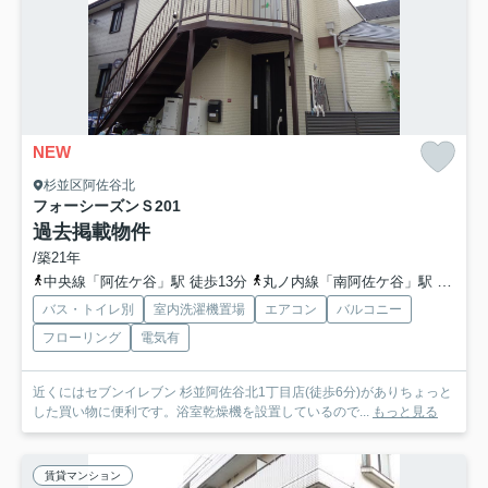
NEW
杉並区阿佐谷北
フォーシーズンＳ
201
過去掲載物件
/築21年
中央線「阿佐ケ谷」駅 徒歩13分
丸ノ内線「南阿佐ケ谷」駅 徒歩19分
バス・トイレ別
室内洗濯機置場
エアコン
バルコニー
フローリング
電気有
近くにはセブンイレブン 杉並阿佐谷北1丁目店(徒歩6分)がありちょっと
した買い物に便利です。浴室乾燥機を設置しているので...
もっと見る
賃貸マンション