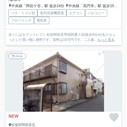
中央線「阿佐ケ谷」駅 徒歩14分
中央線「高円寺」駅 徒歩15分
西
バス・トイレ別
室内洗濯機置場
エアコン
バルコニー
フローリング
電気有
近くにはセブンイレブン 杉並阿佐谷早稲田通り店(徒歩4分)がありちょ
っとした買い物に便利です。賃料は16万円です。二人暮...
もっと見る
アパート
NEW
杉並区阿佐谷北