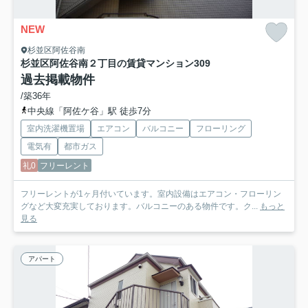
NEW
杉並区阿佐谷南
杉並区阿佐谷南２丁目の賃貸マンション
309
過去掲載物件
/築36年
中央線「阿佐ケ谷」駅 徒歩7分
室内洗濯機置場
エアコン
バルコニー
フローリング
電気有
都市ガス
礼0
フリーレント
フリーレントが1ヶ月付いています。室内設備はエアコン・フローリン
グなど大変充実しております。バルコニーのある物件です。ク...
もっと
見る
アパート