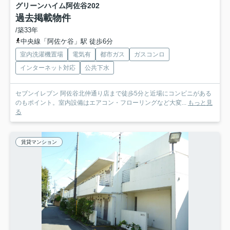
グリーンハイム阿佐谷
202
過去掲載物件
/築33年
中央線「阿佐ケ谷」駅 徒歩6分
室内洗濯機置場
電気有
都市ガス
ガスコンロ
インターネット対応
公共下水
セブンイレブン 阿佐谷北仲通り店まで徒歩5分と近場にコンビニがある
のもポイント。室内設備はエアコン・フローリングなど大変...
もっと見
る
賃貸マンション