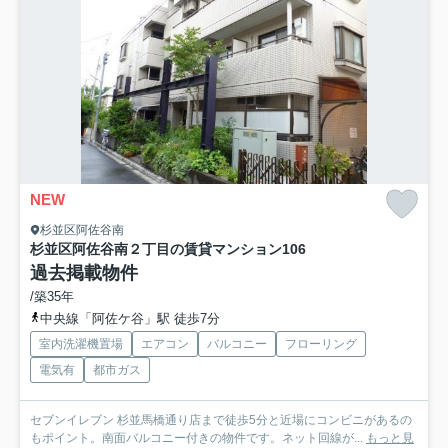
NEW
杉並区阿佐谷南
杉並区阿佐谷南２丁目の賃貸マンション
106
過去掲載物件
/築35年
中央線「阿佐ケ谷」駅 徒歩7分
室内洗濯機置場
エアコン
バルコニー
フローリング
電気有
都市ガス
セブンイレブン 杉並馬橋通り店まで徒歩5分と近場にコンビニがあるの
もポイント。南面バルコニー付きの物件です。ネット回線が...
もっと見