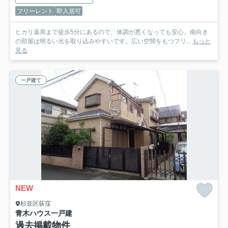
フリーレント
即入居可
ヒカリ薬局まで徒歩5分にあるので、体調が悪くなっても安心。南向き
の部屋は明るい光を取り込みやすいです。広い空間をもつフリ...
もっと
見る
一戸建て
NEW
杉並区荻窪
青木ハウス
一戸建
過去掲載物件