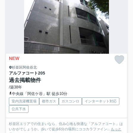
NEW
杉並区阿佐谷北
アルファコート
205
過去掲載物件
/築38年
中央線「阿佐ケ谷」駅 徒歩10分
室内洗濯機置場
都市ガス
ガスコンロ
インターネット対応
公共下水
杉並区エリアでの住まいなら、住み心地も快適な「アルファコート」は
いかがでしょうか。歩いて徒歩6分の場所にココカラファイン...
もっと