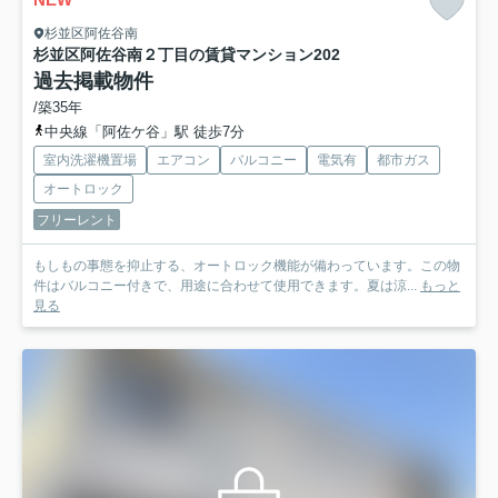
杉並区阿佐谷南
杉並区阿佐谷南２丁目の賃貸マンション
202
過去掲載物件
/築35年
中央線「阿佐ケ谷」駅 徒歩7分
室内洗濯機置場
エアコン
バルコニー
電気有
都市ガス
オートロック
フリーレント
もしもの事態を抑止する、オートロック機能が備わっています。この物
件はバルコニー付きで、用途に合わせて使用できます。夏は涼...
もっと
見る