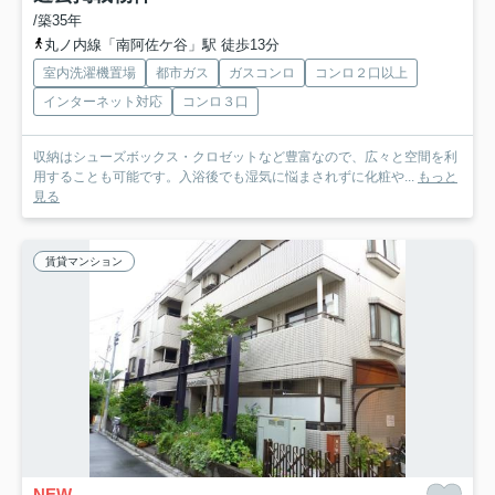
/築35年
丸ノ内線「南阿佐ケ谷」駅 徒歩13分
室内洗濯機置場
都市ガス
ガスコンロ
コンロ２口以上
インターネット対応
コンロ３口
収納はシューズボックス・クロゼットなど豊富なので、広々と空間を利
用することも可能です。入浴後でも湿気に悩まされずに化粧や...
もっと
見る
賃貸マンション
NEW