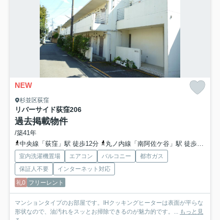
NEW
杉並区荻窪
リバーサイド荻窪
206
過去掲載物件
/築41年
中央線「荻窪」駅 徒歩12分
丸ノ内線「南阿佐ケ谷」駅 徒歩20分
室内洗濯機置場
エアコン
バルコニー
都市ガス
保証人不要
インターネット対応
礼0
フリーレント
マンションタイプのお部屋です。IHクッキングヒーターは表面が平らな
形状なので、油汚れをスッとお掃除できるのが魅力的です。...
もっと見