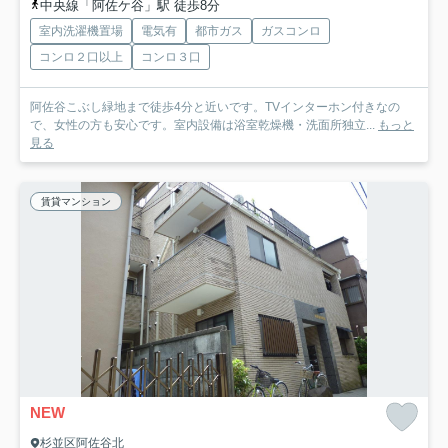
中央線「阿佐ケ谷」駅 徒歩8分
室内洗濯機置場
電気有
都市ガス
ガスコンロ
コンロ２口以上
コンロ３口
阿佐谷こぶし緑地まで徒歩4分と近いです。TVインターホン付きなの
で、女性の方も安心です。室内設備は浴室乾燥機・洗面所独立...
もっと
見る
賃貸マンション
NEW
杉並区阿佐谷北