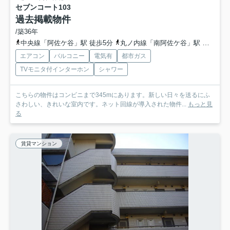
セブンコート
103
過去掲載物件
/築36年
中央線「阿佐ケ谷」駅 徒歩5分
丸ノ内線「南阿佐ケ谷」駅 徒歩12分
エアコン
バルコニー
電気有
都市ガス
TVモニタ付インターホン
シャワー
こちらの物件はコンビニまで345mにあります。新しい日々を送るにふ
さわしい、きれいな室内です。ネット回線が導入された物件...
もっと見
る
賃貸マンション