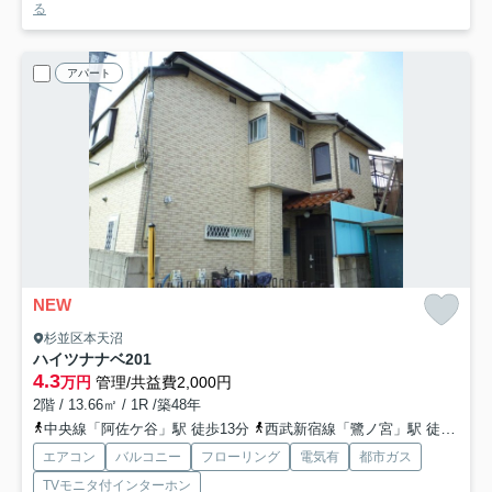
る
アパート
NEW
杉並区本天沼
ハイツナナベ
201
4.3
万円
管理/共益費2,000円
2階 / 13.66㎡ / 1R /築48年
中央線「阿佐ケ谷」駅 徒歩13分
西武新宿線「鷺ノ宮」駅 徒歩19分
エアコン
バルコニー
フローリング
電気有
都市ガス
TVモニタ付インターホン