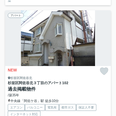
る
アパート
NEW
杉並区阿佐谷北
杉並区阿佐谷北３丁目のアパート
102
過去掲載物件
/築35年
中央線「阿佐ケ谷」駅 徒歩10分
エアコン
バルコニー
電気有
都市ガス
保証人不要
インターネット対応