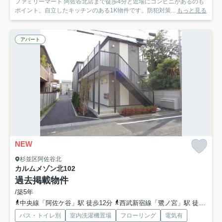
ファミリーマート 阿佐谷北店まで徒歩4分と近場にコンビニがあるのも
ポイント。自立したキッチンのある1K物件です。防犯対策...
もっと見る
アパート
NEW
杉並区阿佐谷北
カルムメゾン北
102
過去掲載物件
/築5年
中央線「阿佐ケ谷」駅 徒歩12分
西武新宿線「鷺ノ宮」駅 徒歩18分
バス・トイレ別
室内洗濯機置場
フローリング
電気有