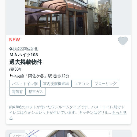
NEW
杉並区阿佐谷北
ＭＡハイツ
103
過去掲載物件
/築33年
中央線「阿佐ケ谷」駅 徒歩12分
バス・トイレ別
室内洗濯機置場
エアコン
フローリング
電気有
都市ガス
約4.8帖のロフトが付いたワンルームタイプです。バス・トイレ別でト
イレにはウォシュレットが付いています。キッチンはグリル...
もっと見
る
アパート