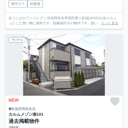
都市ガス
駐輪場
近くにはセブンイレブン 杉並阿佐谷早稲田通り店(徒歩4分)がありちょ
っとした買い物に便利です。駐輪場付きの物件です。扱い...
もっと見る
アパート
NEW
杉並区阿佐谷北
カルムメゾン南
101
過去掲載物件
/築5年