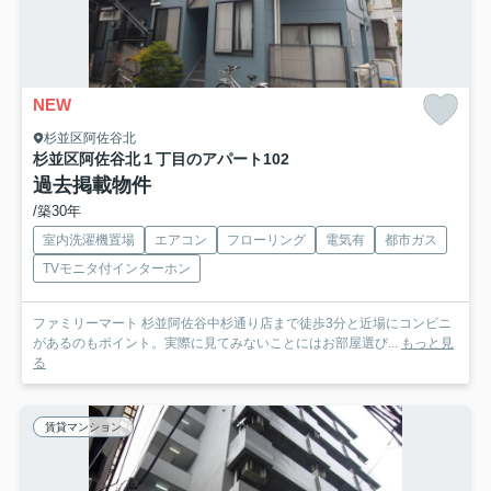
NEW
杉並区阿佐谷北
杉並区阿佐谷北１丁目のアパート
102
過去掲載物件
/築30年
室内洗濯機置場
エアコン
フローリング
電気有
都市ガス
TVモニタ付インターホン
ファミリーマート 杉並阿佐谷中杉通り店まで徒歩3分と近場にコンビニ
があるのもポイント。実際に見てみないことにはお部屋選び...
もっと見
る
賃貸マンション