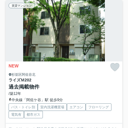
賃貸マンション
NEW
杉並区阿佐谷北
ライズＭ
202
過去掲載物件
/築12年
中央線「阿佐ケ谷」駅 徒歩9分
バス・トイレ別
室内洗濯機置場
エアコン
フローリング
電気有
都市ガス