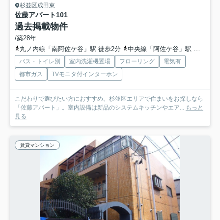
杉並区成田東
佐藤アパート
101
過去掲載物件
/築28年
丸ノ内線「南阿佐ケ谷」駅 徒歩2分
中央線「阿佐ケ谷」駅 徒歩9分
バス・トイレ別
室内洗濯機置場
フローリング
電気有
都市ガス
TVモニタ付インターホン
こだわりで選びたい方におすすめ。杉並区エリアで住まいをお探しなら
「佐藤アパート」。室内設備は新品のシステムキッチンやエア...
もっと
見る
賃貸マンション