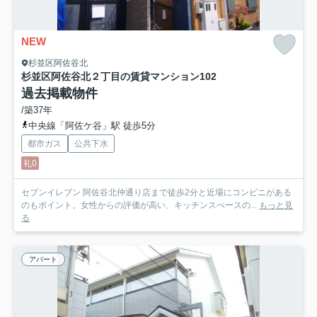
NEW
杉並区阿佐谷北
杉並区阿佐谷北２丁目の賃貸マンション
102
過去掲載物件
/築37年
中央線「阿佐ケ谷」駅 徒歩5分
都市ガス
公共下水
礼0
セブンイレブン 阿佐谷北仲通り店まで徒歩2分と近場にコンビニがある
のもポイント。女性からの評価が高い、キッチンスぺースの...
もっと見
る
アパート