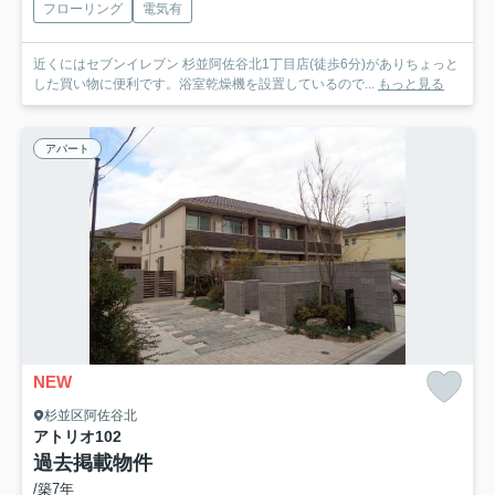
フローリング
電気有
近くにはセブンイレブン 杉並阿佐谷北1丁目店(徒歩6分)がありちょっと
した買い物に便利です。浴室乾燥機を設置しているので...
もっと見る
アパート
NEW
杉並区阿佐谷北
アトリオ
102
過去掲載物件
/築7年