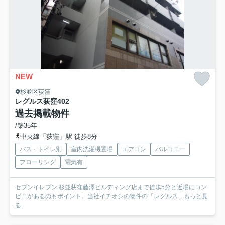
NEW
杉並区荻窪
レグルス荻窪
402
過去掲載物件
/築35年
中央線「荻窪」駅 徒歩8分
バス・トイレ別
室内洗濯機置場
エアコン
バルコニー
フローリング
電気有
セブンイレブン 杉並荻窪藤澤ビルディング店まで徒歩5分と近場にコン
ビニがあるのもポイント。当社イチオシの物件の「レグルス...
もっと見
る