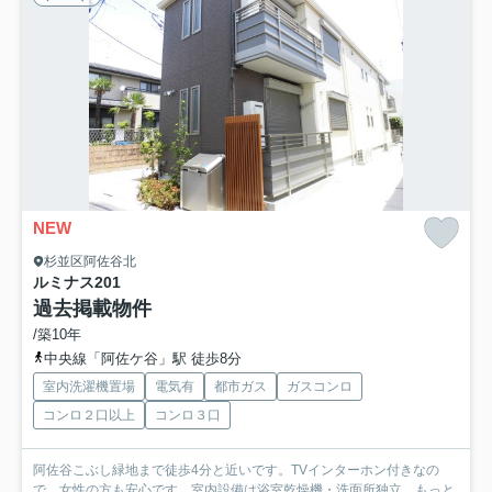
NEW
杉並区阿佐谷北
ルミナス
201
過去掲載物件
/築10年
中央線「阿佐ケ谷」駅 徒歩8分
室内洗濯機置場
電気有
都市ガス
ガスコンロ
コンロ２口以上
コンロ３口
阿佐谷こぶし緑地まで徒歩4分と近いです。TVインターホン付きなの
で、女性の方も安心です。室内設備は浴室乾燥機・洗面所独立...
もっと