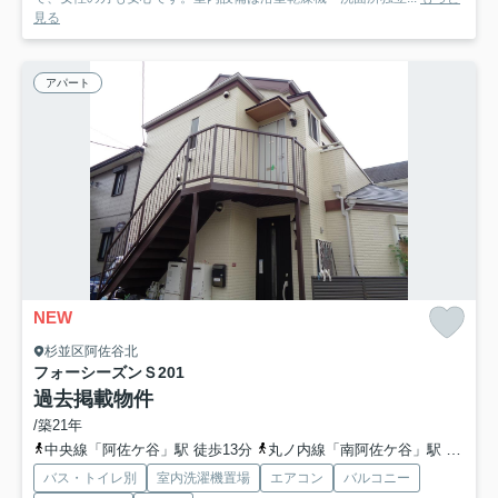
見る
アパート
NEW
杉並区阿佐谷北
フォーシーズンＳ
201
過去掲載物件
/築21年
中央線「阿佐ケ谷」駅 徒歩13分
丸ノ内線「南阿佐ケ谷」駅 徒歩19分
バス・トイレ別
室内洗濯機置場
エアコン
バルコニー