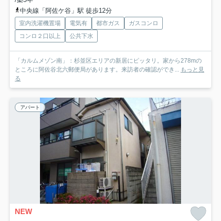
中央線「阿佐ケ谷」駅 徒歩12分
室内洗濯機置場
電気有
都市ガス
ガスコンロ
コンロ２口以上
公共下水
「カルムメゾン南」：杉並区エリアの新居にピッタリ。家から278mの
ところに阿佐谷北六郵便局があります。来訪者の確認ができ...
もっと見
る
アパート
NEW