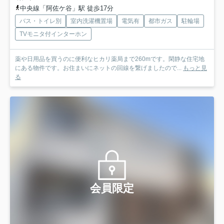
中央線「阿佐ケ谷」駅 徒歩17分
バス・トイレ別
室内洗濯機置場
電気有
都市ガス
駐輪場
TVモニタ付インターホン
薬や日用品を買うのに便利なヒカリ薬局まで260mです。閑静な住宅地
にある物件です。お住まいにネットの回線を繋げましたので...
もっと見
る
会員限定