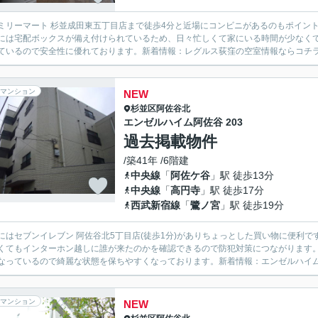
ミリーマート 杉並成田東五丁目店まで徒歩4分と近場にコンビニがあるのもポイン
には宅配ボックスが備え付けられているため、日々忙しくて家にいる時間が少なく
ているので安全性に優れております。新着情報：レグルス荻窪の空室情報ならコチラ。
マンション
NEW
杉並区
阿佐谷北
エンゼルハイム阿佐谷 203
過去掲載物件
/築41年 /6階建
中央線
「
阿佐ケ谷
」駅 徒歩13分
中央線
「
高円寺
」駅 徒歩17分
西武新宿線
「
鷺ノ宮
」駅 徒歩19分
にはセブンイレブン 阿佐谷北5丁目店(徒歩1分)がありちょっとした買い物に便利
くてもインターホン越しに誰が来たのかを確認できるので防犯対策につながります
なっているので綺麗な状態を保ちやすくなっております。新着情報：エンゼルハイム阿
マンション
NEW