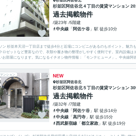
杉並区
阿佐谷北
杉並区阿佐谷北４丁目の賃貸マンション 20
過去掲載物件
/築23年 /5階建
中央線
「
阿佐ケ谷
」駅 徒歩10分
ソン 杉並本天沼一丁目店まで徒歩4分と近場にコンビニがあるのもポイント。魅力
クロゼットなど豊富なので、衣類や履き物の整理がしやすく便利です。室内設備は
いお部屋になります。気になるイチオシ物件情報：「モンテヒューメ」。中央線阿佐
マンション
NEW
杉並区
阿佐谷北
杉並区阿佐谷北５丁目の賃貸マンション 30
過去掲載物件
/築32年 /7階建
中央線
「
阿佐ケ谷
」駅 徒歩14分
中央線
「
高円寺
」駅 徒歩15分
西武新宿線
「
都立家政
」駅 徒歩19分