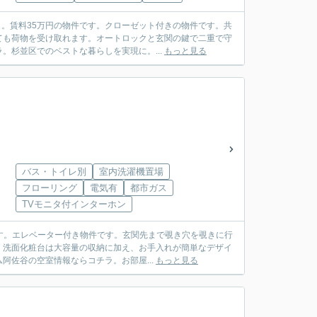
ト。賃料35万円の物件です。クローゼット付きの物件です。共
ても荷物を受け取れます。オートロックと玄関の鍵で二重で守
杉並区でのベストな暮らしを実現に。...
もっと見る
バス・トイレ別
室内洗濯機置場
フローリング
電気有
都市ガス
TVモニタ付インターホン
です。エレベーター付き物件です。玄関先まで覗き穴を覗きに行
。洗面化粧台は大容量の収納に加え、お手入れが簡単なデザイ
佐谷の空室情報ならコチラ。お部屋...
もっと見る