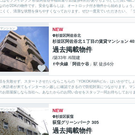
にはセブンイレブン 杉並阿佐谷早稲田通り店(徒歩4分)がありちょっとした買い物
なのが2DKの物件です。安全な暮らしは、オートロック付き物件から始めましょう
にくく、清潔な状態を保ちやすくなっております。ぜひ一度見ていただきたい、「ライ
マンション
NEW
杉並区
阿佐谷北
杉並区阿佐谷北１丁目の賃貸マンション 40
過去掲載物件
/築33年 /6階建
中央線
「
阿佐ケ谷
」駅 徒歩6分
活を失敗せず、スタートさせたいならこちらの「YOKOKAWAビル」はいかがでしょ
い来訪者が来てもインターホン越しに確認できるので防犯対策につながります。マ
のお部屋探しなら当社へ。あなたからのお問い合せをスタッフ一同お待ちしており
マンション
NEW
杉並区
荻窪
荻窪グリーンパーク 305
過去掲載物件