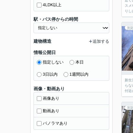
近く
4LDK以上
スメ
りし
駅・バス停からの時間
賃貸
建物構造
追加する
情報公開日
指定しない
本日
3日以内
1週間以内
新生
らな
画像・動画あり
付近
画像あり
賃貸
動画あり
パノラマあり