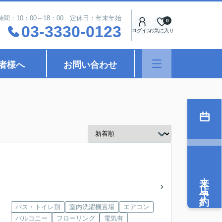
時間：10：00～18：00 定休日：年末年始
0
03-3330-0123
ログイン
お気に入り
者様へ
お問い合わせ
来店予約
バス・トイレ別
室内洗濯機置場
エアコン
バルコニー
フローリング
電気有