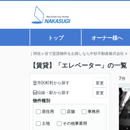
トップ
オーナー様へ
｜阿佐ヶ谷で賃貸物件をお探しなら中杉不動産株式会社
【賃貸】「エレベーター」の一覧
7
件
市区町村から探す
変更
賃貸
沿線・駅から探す
変更
物件種別
居住用
店舗
事務所
土地
その他事業用