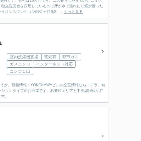
に便利です。賃料は16万円です。二人暮らしをするかたにオス
。独立洗面台を採用しているので床が水で濡れたり鏡が曇った
オンズマンション阿佐ヶ谷第2」...
もっと見る
1
室内洗濯機置場
電気有
都市ガス
ガスコンロ
インターネット対応
コンロ１口
うか。新着情報：YOKOKAWAビルの空室情報ならコチラ。知
ンションタイプのお部屋です。杉並区エリアと中央線阿佐ケ谷
ます。