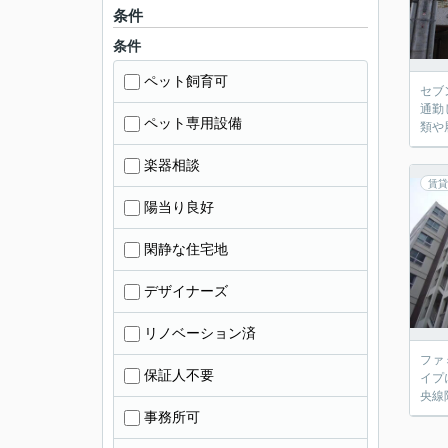
条件
条件
ペット飼育可
セブ
通勤
ペット専用設備
類や
楽器相談
賃貸
陽当り良好
閑静な住宅地
デザイナーズ
リノベーション済
ファ
保証人不要
イプ
央線
事務所可