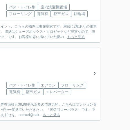
バス・トイレ別
室内洗濯機置場
フローリング
電気有
都市ガス
駐輪場
ポイント。こちらの物件は現在空家です。周辺に2駅ありの電車
す。収納はシューズボックス・クロゼットなど豊富なので、衣
」です。お客様の思い描いていた夢の...
もっと見る
バス・トイレ別
エアコン
フローリング
電気有
都市ガス
エレベーター
専有面積も38.88平米あるので魅力的。こちらはマンションタ
。ぜひ一度見ていただきたい、「阿佐谷コーポラス」です。中
contact@nak...
もっと見る