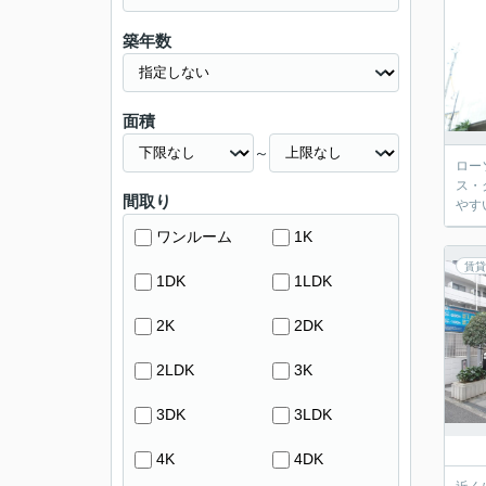
築年数
面積
～
ロー
ス・
間取り
やす
ワンルーム
1K
賃貸
1DK
1LDK
2K
2DK
2LDK
3K
3DK
3LDK
4K
4DK