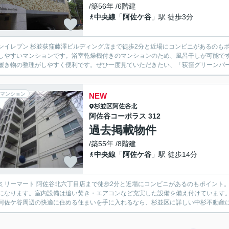
/築56年 /6階建
中央線
「
阿佐ケ谷
」駅 徒歩3分
ンイレブン 杉並荻窪藤澤ビルディング店まで徒歩2分と近場にコンビニがあるのも
しやすいマンションです。浴室乾燥機付きのマンションのため、風呂干しが可能で
履き物の整理がしやすく便利です。ぜひ一度見ていただきたい、「荻窪グリーンパーク
マンション
NEW
杉並区
阿佐谷北
阿佐谷コーポラス 312
過去掲載物件
/築55年 /8階建
中央線
「
阿佐ケ谷
」駅 徒歩14分
ミリーマート 阿佐谷北六丁目店まで徒歩2分と近場にコンビニがあるのもポイント。
になります。室内設備は追い焚き・エアコンなど充実した設備を備え付けています
阿佐ケ谷周辺の快適に住める住まいを手に入れるなら、杉並区に詳しい中杉不動産にお任せを。