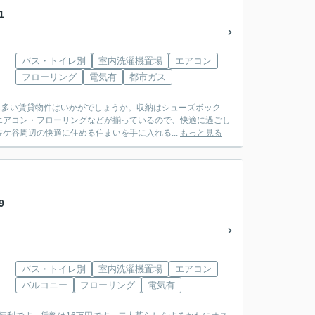
1
バス・トイレ別
室内洗濯機置場
エアコン
フローリング
電気有
都市ガス
も多い賃貸物件はいかがでしょうか。収納はシューズボック
エアコン・フローリングなどが揃っているので、快適に過ごし
ケ谷周辺の快適に住める住まいを手に入れる...
もっと見る
9
バス・トイレ別
室内洗濯機置場
エアコン
バルコニー
フローリング
電気有