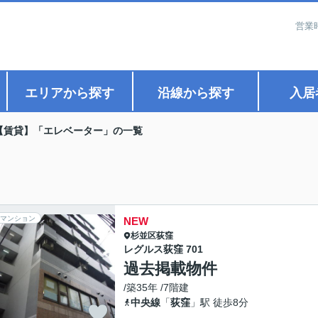
営業
エリアから探す
沿線から探す
入居
【賃貸】「エレベーター」の一覧
マンション
NEW
杉並区
荻窪
レグルス荻窪 701
過去掲載物件
/築35年 /7階建
中央線
「
荻窪
」駅 徒歩8分