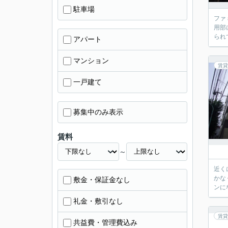
駐車場
ファ
用部
られ
アパート
マンション
賃貸
一戸建て
募集中のみ表示
賃料
～
近く
かな
敷金・保証金なし
ンに
礼金・敷引なし
賃貸
共益費・管理費込み