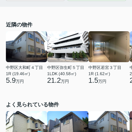
近隣の物件
中野区若宮３丁目
中野区大和町４丁目
中野区弥生町５丁目
1R (1.62㎡)
1R (19.46㎡)
1LDK (40.58㎡)
2
1.5
5.9
21.2
万円
万円
万円
よく見られている物件