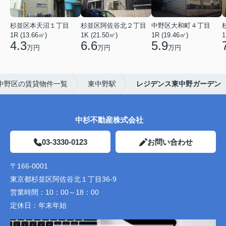
杉並区本天沼１丁目
杉並区阿佐谷北２丁目
中野区大和町４丁目
1R (13.66㎡)
1K (21.50㎡)
1R (19.46㎡)
1
4.3
6.6
5.9
万円
万円
万円
中野区の賃貸物件一覧
東中野駅
レジデンス東中野ガーデン
中杉不動産株式会社
03-3330-0123
お問い合わせ
〒166-0001
東京都杉並区阿佐谷北１丁目36-9
営業時間：
10：00～18：00
定休日：
年末年始