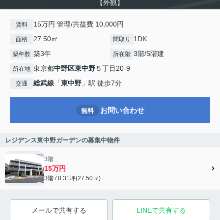
【外観】
15万円 管理/共益費 10,000円
賃料
27.50㎡
1DK
面積
間取り
築3年
3階/5階建
築年数
所在階
東京都
中野区
東中野
５丁目20-9
所在地
総武線
「
東中野
」駅 徒歩7分
交通
お問い合わせ
無料
レジデンス東中野ガーデンの募集中物件
3階
15万円
3階 / 8.31坪(27.50㎡)
メールで共有する
LINEで共有する