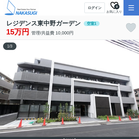
0
ログイン
お気に入り
レジデンス東中野ガーデン
空室1
15万円
管理/共益費 10,000円
1
/
3