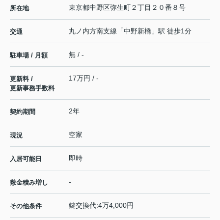
東京都
中野区
弥生町
２丁目２０番８号
所在地
丸ノ内方南支線
「
中野新橋
」駅 徒歩1分
交通
無 / -
駐車場 / 月額
17万円 / -
更新料 /
更新事務手数料
2年
契約期間
空家
現況
即時
入居可能日
-
敷金積み増し
鍵交換代:4万4,000円
その他条件