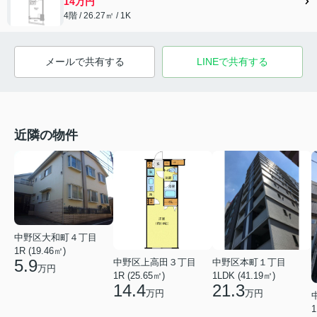
14万円
4階 / 26.27㎡ / 1K
メールで共有する
LINEで共有する
近隣の物件
中野区大和町４丁目
1R (19.46㎡)
5.9
中野区上高田３丁目
中野区本町１丁目
万円
1R (25.65㎡)
1LDK (41.19㎡)
14.4
21.3
万円
万円
1