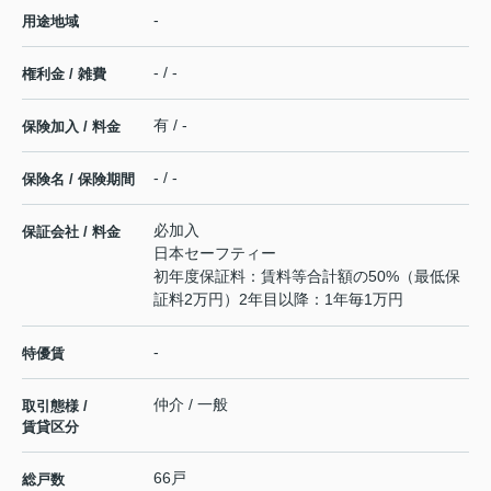
-
用途地域
- / -
権利金 / 雑費
有 / -
保険加入 / 料金
- / -
保険名 / 保険期間
必加入
保証会社 / 料金
日本セーフティー
初年度保証料：賃料等合計額の50%（最低保
証料2万円）2年目以降：1年毎1万円
-
特優賃
仲介 / 一般
取引態様 /
賃貸区分
66戸
総戸数