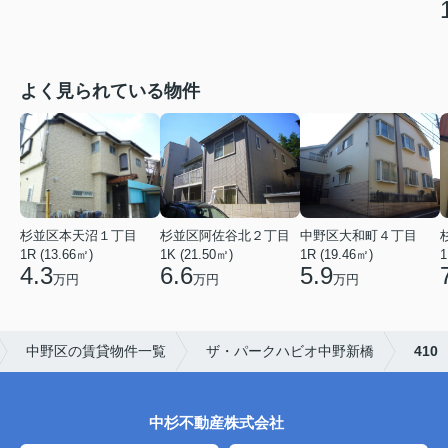
よく見られている物件
杉並区本天沼１丁目
杉並区阿佐谷北２丁目
中野区大和町４丁目
1R (13.66㎡)
1K (21.50㎡)
1R (19.46㎡)
1
4.3
6.6
5.9
万円
万円
万円
中野区の賃貸物件一覧
ザ・パークハビオ中野新橋
410
中杉不動産株式会社