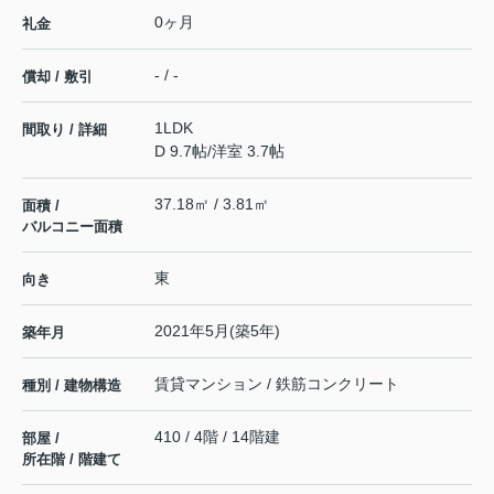
0ヶ月
礼金
- / -
償却 / 敷引
1LDK
間取り / 詳細
D 9.7帖
/
洋室 3.7帖
37.18㎡ / 3.81㎡
面積 /
バルコニー面積
東
向き
2021年5月(築5年)
築年月
賃貸マンション / 鉄筋コンクリート
種別 / 建物構造
410 / 4階 / 14階建
部屋 /
所在階 / 階建て