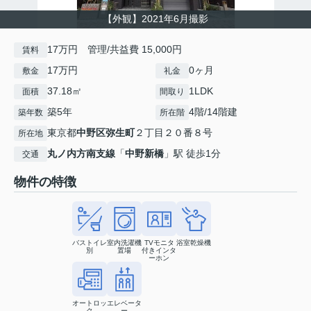
【外観】2021年6月撮影
17万円 管理/共益費 15,000円
賃料
17万円
0ヶ月
敷金
礼金
37.18㎡
1LDK
面積
間取り
築5年
4階/14階建
築年数
所在階
東京都
中野区
弥生町
２丁目２０番８号
所在地
丸ノ内方南支線
「
中野新橋
」駅 徒歩1分
交通
物件の特徴
バストイレ
室内洗濯機
TVモニタ
浴室乾燥機
別
置場
付きインタ
ーホン
オートロッ
エレベータ
ク
ー