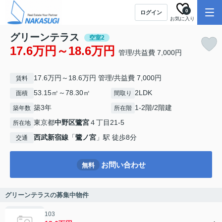
0
ログイン
お気に入り
グリーンテラス
空室2
17.6万円～18.6万円
管理/共益費 7,000円
17.6万円～18.6万円 管理/共益費 7,000円
賃料
53.15㎡～78.30㎡
2LDK
面積
間取り
築3年
1-2階/2階建
築年数
所在階
東京都
中野区
鷺宮
４丁目21-5
所在地
西武新宿線
「
鷺ノ宮
」駅 徒歩8分
交通
お問い合わせ
無料
グリーンテラスの募集中物件
103