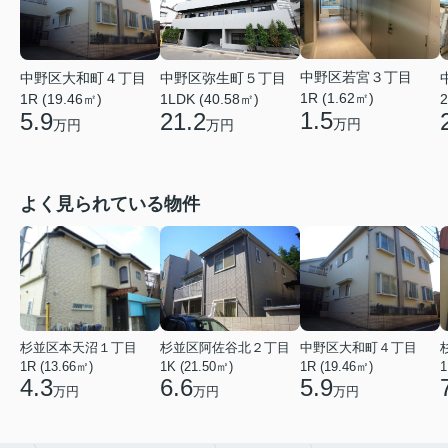
中野区若宮３丁目
中野区大和町４丁目
中野区弥生町５丁目
1R (1.62㎡)
1R (19.46㎡)
1LDK (40.58㎡)
2
1.5
5.9
21.2
万円
万円
万円
よく見られている物件
杉並区本天沼１丁目
杉並区阿佐谷北２丁目
中野区大和町４丁目
1R (13.66㎡)
1K (21.50㎡)
1R (19.46㎡)
1
4.3
6.6
5.9
万円
万円
万円