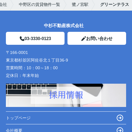
会社
中野区の賃貸物件一覧
鷺ノ宮駅
グリーンテラス
中杉不動産株式会社
03-3330-0123
お問い合わせ
〒166-0001
東京都杉並区阿佐谷北１丁目36-9
営業時間：
10：00～18：00
定休日：
年末年始
トップページ
会社概要