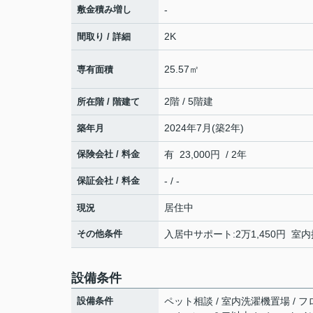
敷金積み増し
-
2K
間取り / 詳細
25.57㎡
専有面積
2階 / 5階建
所在階 / 階建て
2024年7月(築2年)
築年月
保険会社 / 料金
有 23,000円 / 2年
保証会社 / 料金
- / -
居住中
現況
その他条件
入居中サポート:2万1,450円 室内抗
設備条件
設備条件
ペット相談 / 室内洗濯機置場 / フロ