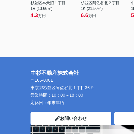
杉並区本天沼１丁目
杉並区阿佐谷北２丁目
1R (13.66㎡)
1K (21.50㎡)
1
4.3
6.6
5
万円
万円
中杉不動産株式会社
〒166-0001
東京都杉並区阿佐谷北１丁目36-9
営業時間：
10：00～18：00
定休日：
年末年始
お問い合わせ