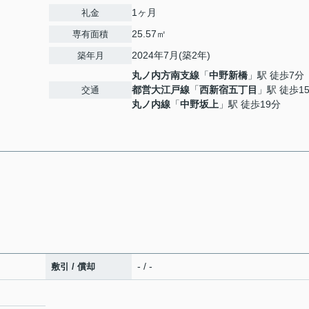
1ヶ月
礼金
25.57㎡
専有面積
2024年7月(築2年)
築年月
丸ノ内方南支線
「
中野新橋
」駅 徒歩7分
都営大江戸線
「
西新宿五丁目
」駅 徒歩1
交通
丸ノ内線
「
中野坂上
」駅 徒歩19分
- / -
敷引 / 償却