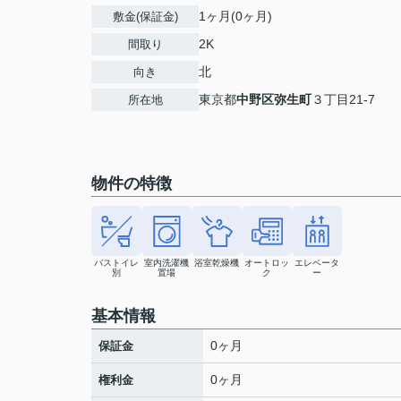
1ヶ月(0ヶ月)
敷金(保証金)
2K
間取り
北
向き
東京都
中野区
弥生町
３丁目21-7
所在地
物件の特徴
バストイレ
室内洗濯機
浴室乾燥機
オートロッ
エレベータ
別
置場
ク
ー
基本情報
0ヶ月
保証金
0ヶ月
権利金