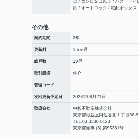
ロ / コンロ２口以上 / バス・トイレ別
応 / オートロック / 宅配ボックス
その他
2年
契約期間
1.5ヶ月
更新料
19戸
総戸数
仲介
取引態様
-
管理コード
2026年08月21日
次回更新予定日
取扱会社
中杉不動産株式会社
東京都杉並区阿佐谷北１丁目36-
TEL:03-3330-0123
東京都知事 (3) 第95381号