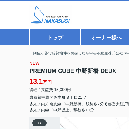
トップ
オーナー様へ
｜阿佐ヶ谷で賃貸物件をお探しなら中杉不動産株式会社
NEW
PREMIUM CUBE 中野新橋 DEUX
13.1
万円
管理 / 共益費 15,000円
東京都
中野区
弥生町
３丁目21-7
丸ノ内方南支線「中野新橋」駅徒歩7分
都営大江戸
丸ノ内線「中野坂上」駅徒歩19分
1
/
31