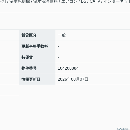
 / 浴室乾燥機 / 温水洗浄便座 / エアコン / BS / CATV / インターネ
一般
賃貸区分
-
更新事務手数料
-
特優賃
104208884
物件番号
2026年08月07日
情報更新日
9
情報