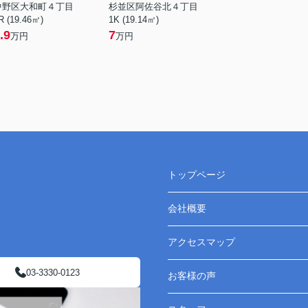
中野区大和町４丁目
杉並区阿佐谷北４丁目
R (19.46㎡)
1K (19.14㎡)
.9
7
万円
万円
トップページ
会社概要
アクセスマップ
03-3330-0123
お客様の声