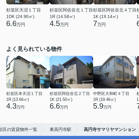
杉並区天沼１丁目
杉並区阿佐谷北１丁目
杉並区阿佐谷北４丁目
1DK (24.90㎡)
1R (14.58㎡)
1K (19.14㎡)
1
6.6
4.5
7
万円
万円
万円
よく見られている物件
杉並区本天沼１丁目
杉並区阿佐谷北２丁目
中野区大和町４丁目
1R (13.66㎡)
1K (21.50㎡)
1R (19.46㎡)
1
4.3
6.6
5.9
万円
万円
万円
並区の賃貸物件一覧
東高円寺駅
高円寺サマリヤマンション