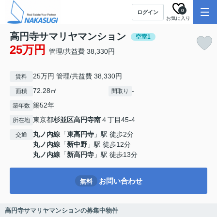
0
ログイン
お気に入り
高円寺サマリヤマンション
空室1
25万円
管理/共益費 38,330円
25万円 管理/共益費 38,330円
賃料
72.28㎡
-
面積
間取り
築52年
築年数
東京都
杉並区
高円寺南
４丁目45-4
所在地
丸ノ内線
「
東高円寺
」駅 徒歩2分
交通
丸ノ内線
「
新中野
」駅 徒歩12分
丸ノ内線
「
新高円寺
」駅 徒歩13分
お問い合わせ
無料
高円寺サマリヤマンションの募集中物件