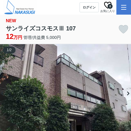
0
ログイン
お気に入り
NEW
サンライズコスモスⅢ 107
12
万円
管理/共益費 5,000円
1
/
2