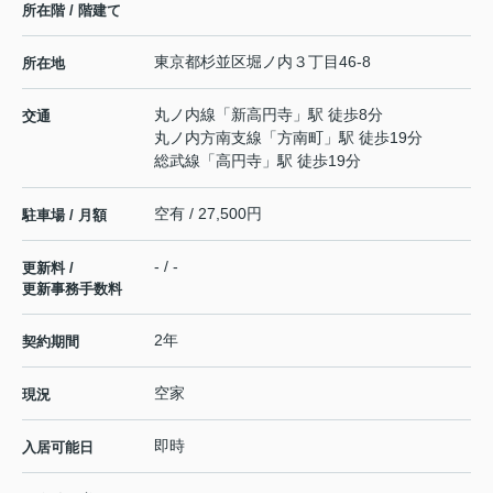
所在階 / 階建て
東京都
杉並区
堀ノ内
３丁目46-8
所在地
丸ノ内線
「
新高円寺
」駅 徒歩8分
交通
丸ノ内方南支線
「
方南町
」駅 徒歩19分
総武線
「
高円寺
」駅 徒歩19分
空有 / 27,500円
駐車場 / 月額
- / -
更新料 /
更新事務手数料
2年
契約期間
空家
現況
即時
入居可能日