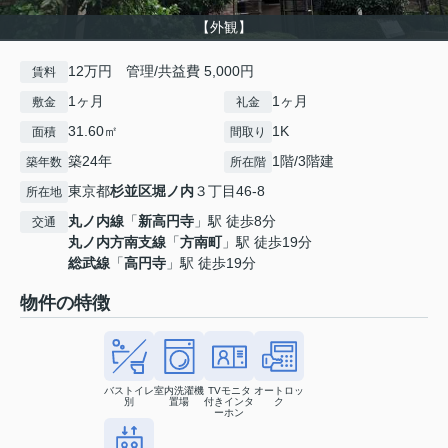
【外観】
12万円 管理/共益費 5,000円
賃料
1ヶ月
1ヶ月
敷金
礼金
31.60㎡
1K
面積
間取り
築24年
1階/3階建
築年数
所在階
東京都
杉並区
堀ノ内
３丁目46-8
所在地
丸ノ内線
「
新高円寺
」駅 徒歩8分
交通
丸ノ内方南支線
「
方南町
」駅 徒歩19分
総武線
「
高円寺
」駅 徒歩19分
物件の特徴
バストイレ
室内洗濯機
TVモニタ
オートロッ
別
置場
付きインタ
ク
ーホン