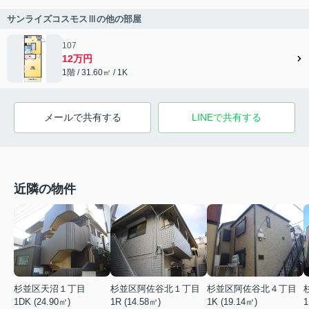
サンライズコスモスⅢの他の部屋
107
12万円
1階 / 31.60㎡ / 1K
メールで共有する
LINEで共有する
近隣の物件
杉並区天沼１丁目
杉並区阿佐谷北１丁目
杉並区阿佐谷北４丁目
1DK (24.90㎡)
1R (14.58㎡)
1K (19.14㎡)
1