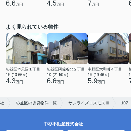
6.6
4.5
7
万円
万円
万円
よく見られている物件
杉並区本天沼１丁目
杉並区阿佐谷北２丁目
中野区大和町４丁目
1R (13.66㎡)
1K (21.50㎡)
1R (19.46㎡)
1
4.3
6.6
5.9
万円
万円
万円
社
杉並区の賃貸物件一覧
サンライズコスモスⅢ
107
中杉不動産株式会社