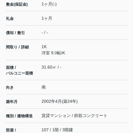
1ヶ月(-)
敷金(保証金)
1ヶ月
礼金
- / -
償却 / 敷引
1K
間取り / 詳細
洋室 9.0帖
/
K
31.60㎡ / -
面積 /
バルコニー面積
南
向き
2002年4月(築24年)
築年月
賃貸マンション / 鉄筋コンクリート
種別 / 建物構造
107 / 1階 / 3階建
部屋 /