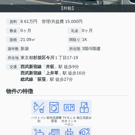
【外観】
8.61万円 管理/共益費 15,000円
賃料
0ヶ月
0ヶ月
敷金
礼金
21.09㎡
1K
面積
間取り
新築
3階/5階建
築年数
所在階
東京都
杉並区
今川
１丁目17-19
所在地
西武新宿線
「
井荻
」駅 徒歩9分
交通
西武新宿線
「
上井草
」駅 徒歩16分
総武線
「
荻窪
」駅 徒歩27分
物件の特徴
バストイレ
室内洗濯機
TVモニタ
独立洗面台
別
置場
付きインタ
ーホン