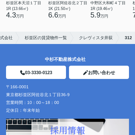
杉並区本天沼１丁目
杉並区阿佐谷北２丁目
中野区大和町４丁目
1R (13.66㎡)
1K (21.50㎡)
1R (19.46㎡)
1
4.3
6.6
5.9
万円
万円
万円
式会社
杉並区の賃貸物件一覧
クレヴィスタ井荻
312
中杉不動産株式会社
03-3330-0123
お問い合わせ
〒166-0001
東京都杉並区阿佐谷北１丁目36-9
営業時間：
10：00～18：00
定休日：
年末年始