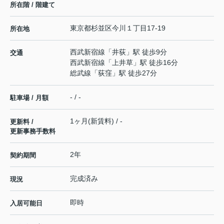
所在階 / 階建て
東京都
杉並区
今川
１丁目17-19
所在地
西武新宿線
「
井荻
」駅 徒歩9分
交通
西武新宿線
「
上井草
」駅 徒歩16分
総武線
「
荻窪
」駅 徒歩27分
- / -
駐車場 / 月額
1ヶ月(新賃料) / -
更新料 /
更新事務手数料
2年
契約期間
完成済み
現況
即時
入居可能日