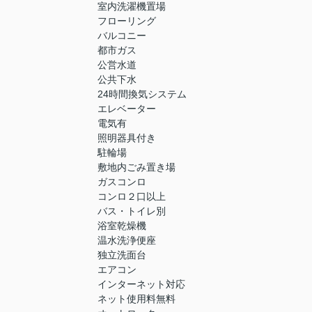
室内洗濯機置場
フローリング
バルコニー
都市ガス
公営水道
公共下水
24時間換気システム
エレベーター
電気有
照明器具付き
駐輪場
敷地内ごみ置き場
ガスコンロ
コンロ２口以上
バス・トイレ別
浴室乾燥機
温水洗浄便座
独立洗面台
エアコン
インターネット対応
ネット使用料無料