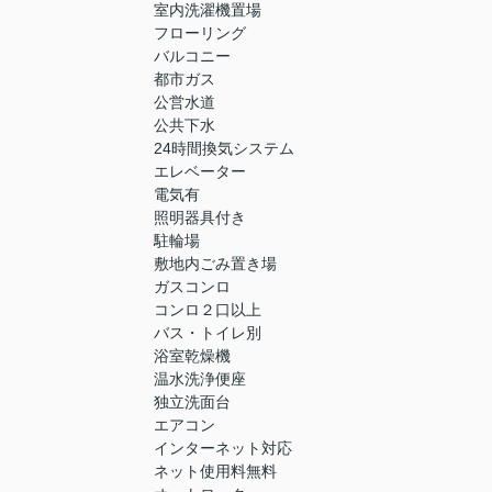
室内洗濯機置場
フローリング
バルコニー
都市ガス
公営水道
公共下水
24時間換気システム
エレベーター
電気有
照明器具付き
駐輪場
敷地内ごみ置き場
ガスコンロ
コンロ２口以上
バス・トイレ別
浴室乾燥機
温水洗浄便座
独立洗面台
エアコン
インターネット対応
ネット使用料無料