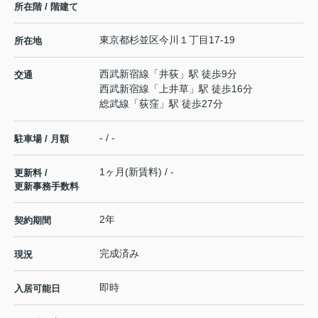
所在階 / 階建て
東京都
杉並区
今川
１丁目17-19
所在地
西武新宿線
「
井荻
」駅 徒歩9分
交通
西武新宿線
「
上井草
」駅 徒歩16分
総武線
「
荻窪
」駅 徒歩27分
- / -
駐車場 / 月額
1ヶ月(新賃料) / -
更新料 /
更新事務手数料
2年
契約期間
完成済み
現況
即時
入居可能日