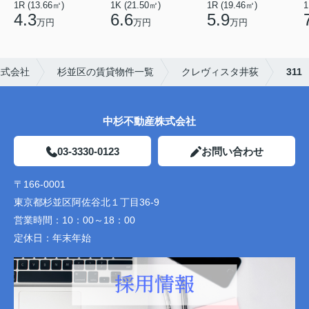
1R (13.66㎡)
1K (21.50㎡)
1R (19.46㎡)
1
4.3
6.6
5.9
万円
万円
万円
株式会社
杉並区の賃貸物件一覧
クレヴィスタ井荻
311
中杉不動産株式会社
03-3330-0123
お問い合わせ
〒166-0001
東京都杉並区阿佐谷北１丁目36-9
営業時間：
10：00～18：00
定休日：
年末年始