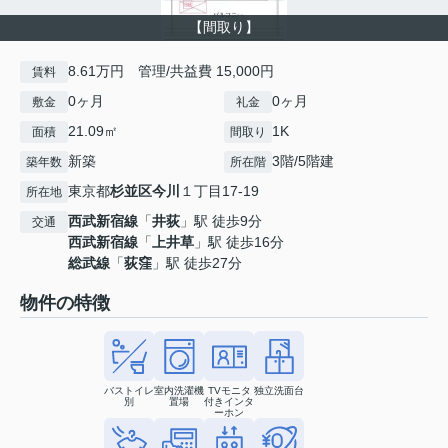
【間取り】
8.61万円 管理/共益費 15,000円
賃料
0ヶ月
0ヶ月
敷金
礼金
21.09㎡
1K
面積
間取り
新築
3階/5階建
築年数
所在階
東京都
杉並区
今川
１丁目17-19
所在地
西武新宿線
「
井荻
」駅 徒歩9分
交通
西武新宿線
「
上井草
」駅 徒歩16分
総武線
「
荻窪
」駅 徒歩27分
物件の特徴
バストイレ
室内洗濯機
TVモニタ
独立洗面台
別
置場
付きインタ
ーホン