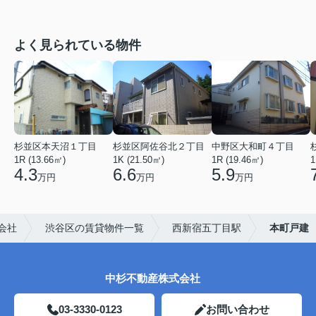
よく見られている物件
杉並区本天沼１丁目
杉並区阿佐谷北２丁目
中野区大和町４丁目
1R (13.66㎡)
1K (21.50㎡)
1R (19.46㎡)
1
4.3
6.6
5.9
万円
万円
万円
会社
渋谷区の賃貸物件一覧
西新宿五丁目駅
本町戸建
中杉不動産株式会社
03-3330-0123
お問い合わせ