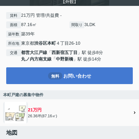
【外観】
21万円 管理/共益費 -
賃料
87.16㎡
3LDK
面積
間取り
築39年
築年数
東京都
渋谷区
本町
４丁目26-10
所在地
都営大江戸線
「
西新宿五丁目
」駅 徒歩8分
交通
丸ノ内方南支線
「
中野新橋
」駅 徒歩14分
お問い合わせ
無料
本町戸建の募集中物件
21万円
26.36坪(87.16㎡)
地図