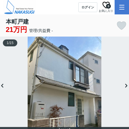
0
ログイン
お気に入り
本町戸建
21万円
管理/共益費 -
1
/
15