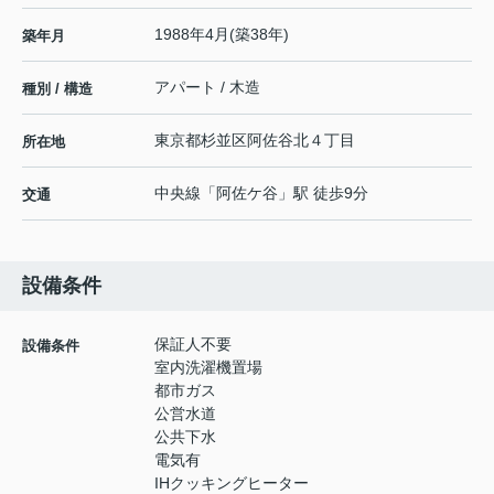
1988年4月(築38年)
築年月
アパート / 木造
種別 / 構造
東京都
杉並区
阿佐谷北
４丁目
所在地
中央線
「
阿佐ケ谷
」駅 徒歩9分
交通
設備条件
保証人不要
設備条件
室内洗濯機置場
都市ガス
公営水道
公共下水
電気有
IHクッキングヒーター