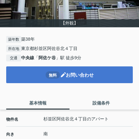
【外観】
築38年
築年数
東京都杉並区阿佐谷北４丁目
所在地
中央線
「
阿佐ケ谷
」駅 徒歩9分
交通
お問い合わせ
無料
基本情報
設備条件
杉並区阿佐谷北４丁目のアパート
物件名
南
向き