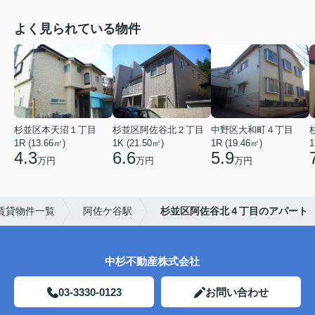
よく見られている物件
杉並区本天沼１丁目
杉並区阿佐谷北２丁目
中野区大和町４丁目
1R (13.66㎡)
1K (21.50㎡)
1R (19.46㎡)
1
4.3
6.6
5.9
万円
万円
万円
賃貸物件一覧
阿佐ケ谷駅
杉並区阿佐谷北４丁目のアパート
中杉不動産株式会社
03-3330-0123
お問い合わせ