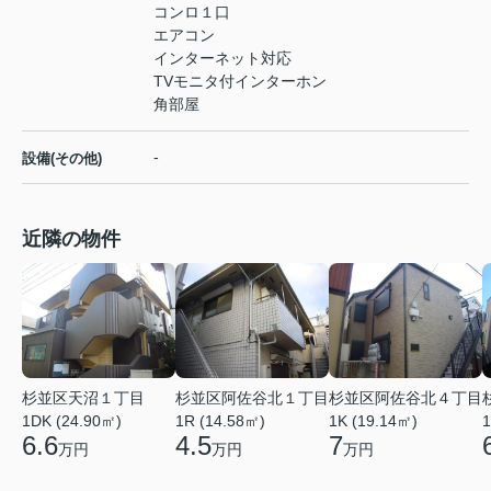
コンロ１口
エアコン
インターネット対応
TVモニタ付インターホン
角部屋
-
設備(その他)
近隣の物件
杉並区天沼１丁目
杉並区阿佐谷北１丁目
杉並区阿佐谷北４丁目
1DK (24.90㎡)
1R (14.58㎡)
1K (19.14㎡)
1
6.6
4.5
7
万円
万円
万円