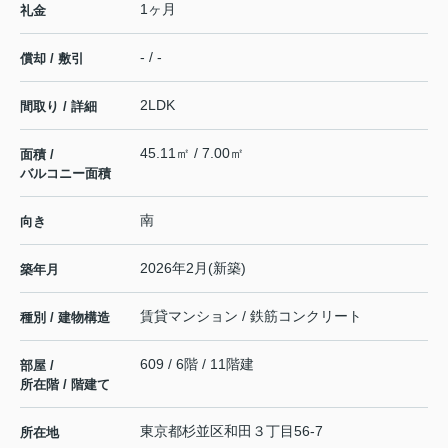
1ヶ月
礼金
- / -
償却 / 敷引
2LDK
間取り / 詳細
45.11㎡ / 7.00㎡
面積 /
バルコニー面積
南
向き
2026年2月(新築)
築年月
賃貸マンション / 鉄筋コンクリート
種別 / 建物構造
609 / 6階 / 11階建
部屋 /
所在階 / 階建て
東京都
杉並区
和田
３丁目56-7
所在地