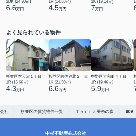
1DK (24.90㎡)
1R (14.58㎡)
1K (19.14㎡)
1
6.6
4.5
7
万円
万円
万円
よく見られている物件
杉並区本天沼１丁目
杉並区阿佐谷北２丁目
中野区大和町４丁目
1R (13.66㎡)
1K (21.50㎡)
1R (19.46㎡)
1
4.3
6.6
5.9
万円
万円
万円
会社
杉並区の賃貸物件一覧
Ｔｅｒｒａ蚕糸の森
609
中杉不動産株式会社