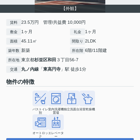
【外観】
23.5万円 管理/共益費 10,000円
賃料
1ヶ月
1ヶ月
敷金
礼金
45.11㎡
2LDK
面積
間取り
新築
6階/11階建
築年数
所在階
東京都
杉並区
和田
３丁目56-7
所在地
丸ノ内線
「
東高円寺
」駅 徒歩1分
交通
物件の特徴
バストイレ
室内洗濯機
独立洗面台
浴室乾燥機
別
置場
オートロッ
エレベータ
ク
ー