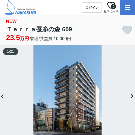
0
ログイン
お気に入り
NEW
Ｔｅｒｒａ蚕糸の森 609
23.5
万円
管理/共益費 10,000円
1
/
21